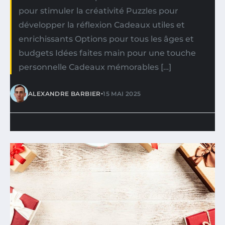
pour stimuler la créativité Puzzles pour
développer la réflexion Cadeaux utiles et
enrichissants Options pour tous les âges et
budgets Idées faites main pour une touche
personnelle Cadeaux mémorables […]
•
ALEXANDRE BARBIER
15 MAI 2025