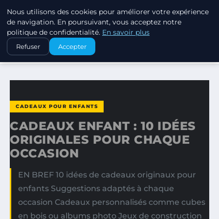
Nous utilisons des cookies pour améliorer votre expérience
SWISSTALES
de navigation. En poursuivant, vous acceptez notre
politique de confidentialité.
En savoir plus
ACCUEIL
CADEAUX POUR ENFANTS
Refuser
Accepter
CADEAUX ENFANT : 10 IDÉES ORIGINALES POUR CHAQUE…
CADEAUX POUR ENFANTS
CADEAUX ENFANT : 10 IDÉES
ORIGINALES POUR CHAQUE
OCCASION
EN BREF 10 idées de cadeaux originaux pour
enfants Suggestions adaptés à chaque
occasion Cadeaux personnalisés comme cubes
en bois ou albums photo Jeux de construction