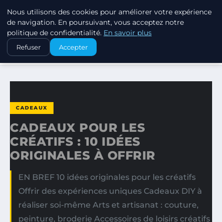
Nous utilisons des cookies pour améliorer votre expérience
SWISSTALES
de navigation. En poursuivant, vous acceptez notre
politique de confidentialité.
En savoir plus
ACCUEIL
CADEAUX
Refuser
Accepter
CADEAUX POUR LES CRÉATIFS : 10 IDÉES ORIGINALES À…
CADEAUX
CADEAUX POUR LES
CRÉATIFS : 10 IDÉES
ORIGINALES À OFFRIR
EN BREF 10 idées originales pour les créatifs
Offrir des expériences uniques Cadeaux DIY à
réaliser soi-même Arts et artisanat : couture,
peinture, broderie Accessoires de loisirs créatifs