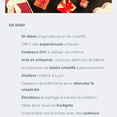
EN BREF
10 idées
originales pour les créatifs
Offrir des
expériences
uniques
Cadeaux DIY
à réaliser soi-même
Arts et artisanat
: couture, peinture, broderie
Accessoires de
loisirs créatifs
à personnaliser
Ateliers
créatifs à Lyon
Cadeaux réconfortants pour
stimuler la
créativité
Émotions
et partage à travers la création
Idées pour tous les
budgets
Surprendre vos proches avec des
cadeaux