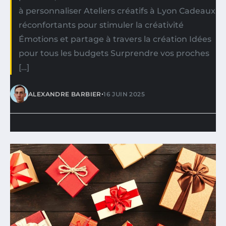
à personnaliser Ateliers créatifs à Lyon Cadeaux
réconfortants pour stimuler la créativité
Émotions et partage à travers la création Idées
pour tous les budgets Surprendre vos proches
[…]
•
ALEXANDRE BARBIER
16 JUIN 2025