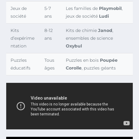
Jeux de
5-7
Les familles de
Playmobil
,
société
ans
jeux de société
Ludi
Kits
8-12
Kits de chimie
Janod
,
d’expérime
ans
ensembles de science
ntation
Oxybul
Puzzles
Tous
Puzzles en bois
Poupée
éducatifs
âges
Corolle
, puzzles géants