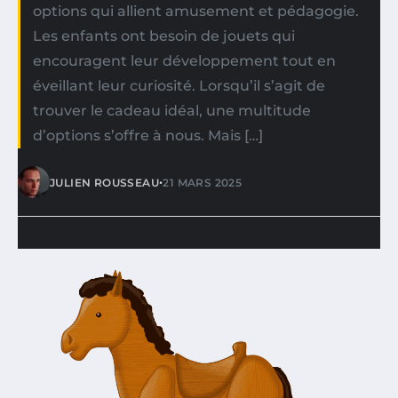
options qui allient amusement et pédagogie.
Les enfants ont besoin de jouets qui
encouragent leur développement tout en
éveillant leur curiosité. Lorsqu’il s’agit de
trouver le cadeau idéal, une multitude
d’options s’offre à nous. Mais […]
•
JULIEN ROUSSEAU
21 MARS 2025