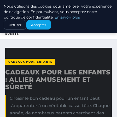
Nous utilisons des cookies pour améliorer votre expérience
SWISSTALES
de navigation. En poursuivant, vous acceptez notre
politique de confidentialité.
En savoir plus
ACCUEIL
CADEAUX POUR ENFANTS
Refuser
Accepter
CADEAUX POUR LES ENFANTS : ALLIER AMUSEMENT ET
SÛRETÉ
CADEAUX POUR ENFANTS
CADEAUX POUR LES ENFANTS
: ALLIER AMUSEMENT ET
SÛRETÉ
Choisir le bon cadeau pour un enfant peut
s’apparenter à un véritable casse-tête. Chaque
année, de nombreux parents cherchent des