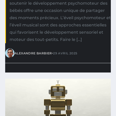
soutenir le développement psychomoteur des
bébés offre une occasion unique de partager
des moments précieux. L’éveil psychomoteur et
l’éveil musical sont des approches essentielles
qui favorisent le développement sensoriel et
moteur des tout-petits. Faire le […]
•
ALEXANDRE BARBIER
29 AVRIL 2025