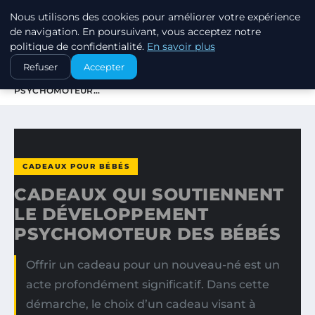
Nous utilisons des cookies pour améliorer votre expérience
SWISSTALES
de navigation. En poursuivant, vous acceptez notre
politique de confidentialité.
En savoir plus
ACCUEIL
CADEAUX POUR BÉBÉS
Refuser
Accepter
CADEAUX QUI SOUTIENNENT LE DÉVELOPPEMENT
PSYCHOMOTEUR…
CADEAUX POUR BÉBÉS
CADEAUX QUI SOUTIENNENT
LE DÉVELOPPEMENT
PSYCHOMOTEUR DES BÉBÉS
Offrir un cadeau pour un nouveau-né est un
acte profondément significatif. Dans cette
démarche, le choix d’un cadeau visant à