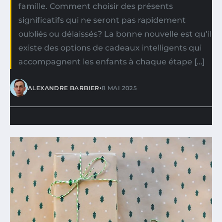
famille. Comment choisir des présents
significatifs qui ne seront pas rapidement
oubliés ou délaissés? La bonne nouvelle est qu’il
existe des options de cadeaux intelligents qui
accompagnent les enfants à chaque étape […]
•
ALEXANDRE BARBIER
8 MAI 2025