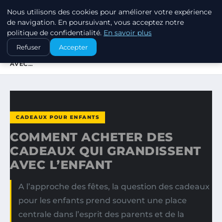
Nous utilisons des cookies pour améliorer votre expérience
SWISSTALES
de navigation. En poursuivant, vous acceptez notre
politique de confidentialité.
En savoir plus
ACCUEIL
CADEAUX POUR ENFANTS
Refuser
Accepter
COMMENT ACHETER DES CADEAUX QUI GRANDISSENT
AVEC…
CADEAUX POUR ENFANTS
COMMENT ACHETER DES
CADEAUX QUI GRANDISSENT
AVEC L’ENFANT
A l’approche des fêtes, la question des cadeaux
pour les enfants prend souvent une place
centrale dans l’esprit des parents et de la