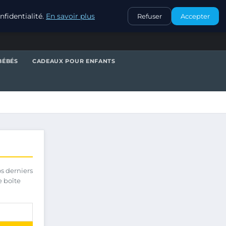
CONTACT
fidentialité.
En savoir plus
Refuser
Accepter
BÉBÉS
CADEAUX POUR ENFANTS
os derniers
e boîte