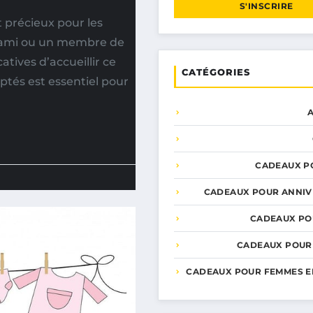
S'INSCRIRE
 précieux pour les
un ami ou un membre de
atives d’accueillir ce
CATÉGORIES
ptés est essentiel pour
CADEAUX P
CADEAUX POUR ANNIV
CADEAUX PO
CADEAUX POUR
CADEAUX POUR FEMMES E