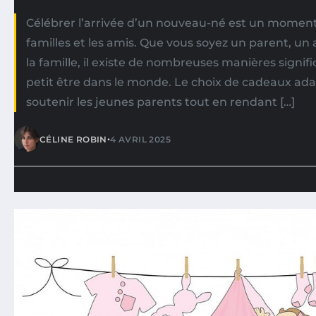
Célébrer l’arrivée d’un nouveau-né est un moment
familles et les amis. Que vous soyez un parent, 
la famille, il existe de nombreuses manières signific
petit être dans le monde. Le choix de cadeaux ada
soutenir les jeunes parents tout en rendant […]
•
CÉLINE ROBIN
4 AVRIL 2025