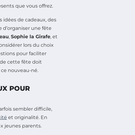
sents que vous offrez.
es idées de cadeaux, des
e d’organiser une fête
teau
,
Sophie la Girafe
, et
nsidérer lors du choix
ions pour faciliter
e cette fête doit
de ce nouveau-né.
UX POUR
ois sembler difficile,
cité
et originalité. En
x jeunes parents.