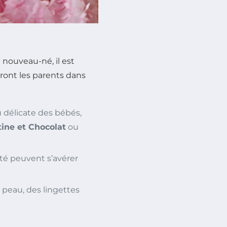
 nouveau-né, il est
eront les parents dans
u délicate des bébés,
tine et Chocolat
ou
lité peuvent s’avérer
a peau, des lingettes