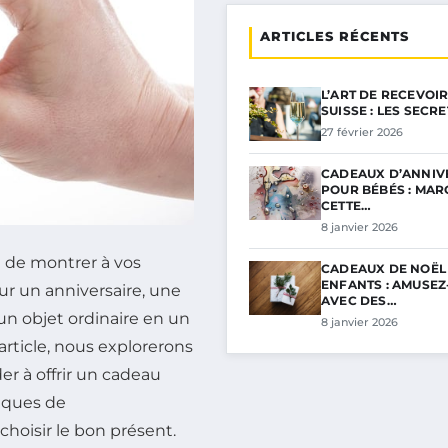
ARTICLES RÉCENTS
L’ART DE RECEVOIR
SUISSE : LES SECR
27 février 2026
CADEAUX D’ANNIV
POUR BÉBÉS : MA
CETTE…
8 janvier 2026
 de montrer à vos
CADEAUX DE NOËL
ENFANTS : AMUSEZ
ur un anniversaire, une
AVEC DES…
un objet ordinaire en un
8 janvier 2026
article, nous explorerons
er à offrir un cadeau
niques de
choisir le bon présent.