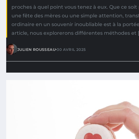
proches à quel point vous tenez à eux. Que ce soit
une fête des mères ou une simple attention, tran
ordinaire en un souvenir inoubliable est à la porté
article, nous explorerons différentes méthodes et 
•
JULIEN ROUSSEAU
30 AVRIL 2025