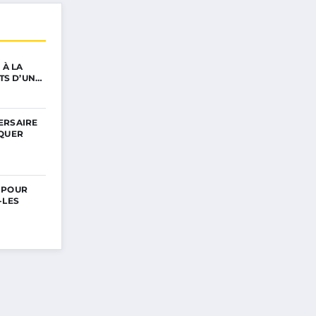
 À LA
ETS D’UN…
ERSAIRE
RQUER
 POUR
-LES