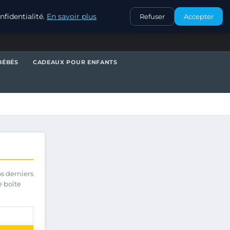
CONTACT
fidentialité.
En savoir plus
Refuser
Accepter
BÉBÉS
CADEAUX POUR ENFANTS
os derniers
e boîte