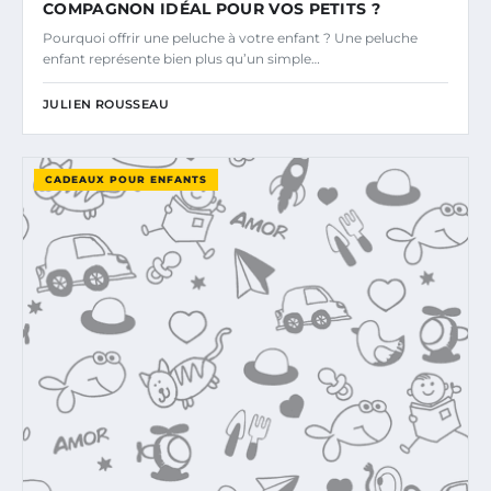
COMPAGNON IDÉAL POUR VOS PETITS ?
Pourquoi offrir une peluche à votre enfant ? Une peluche
enfant représente bien plus qu’un simple…
JULIEN ROUSSEAU
CADEAUX POUR ENFANTS