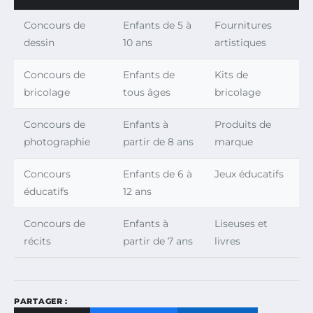
Concours de
Enfants de 5 à
Fournitures
dessin
10 ans
artistiques
Concours de
Enfants de
Kits de
bricolage
tous âges
bricolage
Concours de
Enfants à
Produits de
photographie
partir de 8 ans
marque
Concours
Enfants de 6 à
Jeux éducatifs
éducatifs
12 ans
Concours de
Enfants à
Liseuses et
récits
partir de 7 ans
livres
PARTAGER :