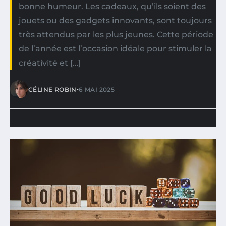
bonne humeur. Les cadeaux, qu’ils soient des
jouets ou des gadgets innovants, sont toujours
très attendus par les plus jeunes. Cette période
de l’année est l’occasion idéale pour stimuler la
créativité et […]
•
CÉLINE ROBIN
6 MAI 2025