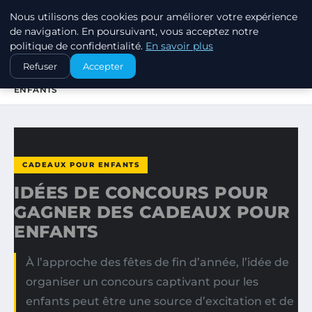
Nous utilisons des cookies pour améliorer votre expérience
SWISSTALES
de navigation. En poursuivant, vous acceptez notre
politique de confidentialité.
En savoir plus
ACCUEIL
CADEAUX POUR ENFANTS
Refuser
Accepter
IDÉES DE CONCOURS POUR GAGNER DES CADEAUX POUR
ENFANTS
CADEAUX POUR ENFANTS
IDÉES DE CONCOURS POUR
GAGNER DES CADEAUX POUR
ENFANTS
À l’approche des fêtes de fin d’année, l’idée de
organiser un concours captivant pour les
enfants peut être une source d’excitation et de