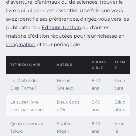
d’aventure, d’animaux ou de sciences, trouver le
livre qui lui parle est essentiel. Une fois que vous
avez identifié ses préférences, dirigez-vous vers les
publications d’
Éditions Nathan
ou d’autres
maisons d’édition réputées pour leur richesse en
imagination
et leur pédagogie.
PUBLIC
THÈM
TITRE DU LIVRE
AUTEUR
CIBLÉ
E
Le Maître des
Benoît
8-10
Aven
Clés (Tome 1)
Grelaud
ans
ture
Le super livre
Deux Coqs
8-10
Éduc
c’est pas sorcier
d’Or
ans
ation
Quatre sœurs à
Sophie
8-10
Amit
Tokyo
Rigal-
ans
ié