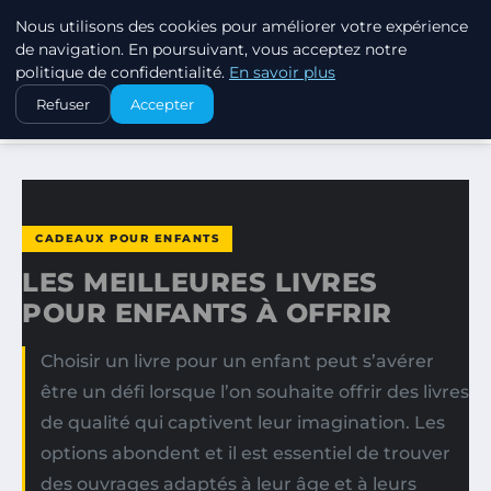
Nous utilisons des cookies pour améliorer votre expérience
SWISSTALES
de navigation. En poursuivant, vous acceptez notre
politique de confidentialité.
En savoir plus
ACCUEIL
CADEAUX POUR ENFANTS
Refuser
Accepter
LES MEILLEURES LIVRES POUR ENFANTS À OFFRIR
CADEAUX POUR ENFANTS
LES MEILLEURES LIVRES
POUR ENFANTS À OFFRIR
Choisir un livre pour un enfant peut s’avérer
être un défi lorsque l’on souhaite offrir des livres
de qualité qui captivent leur imagination. Les
options abondent et il est essentiel de trouver
des ouvrages adaptés à leur âge et à leurs