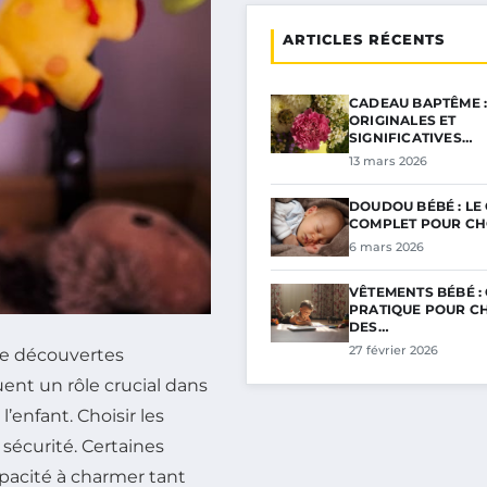
ARTICLES RÉCENTS
CADEAU BAPTÊME :
ORIGINALES ET
SIGNIFICATIVES…
13 mars 2026
DOUDOU BÉBÉ : LE
COMPLET POUR CH
6 mars 2026
VÊTEMENTS BÉBÉ :
PRATIQUE POUR CH
DES…
27 février 2026
de découvertes
ent un rôle crucial dans
’enfant. Choisir les
sécurité. Certaines
apacité à charmer tant