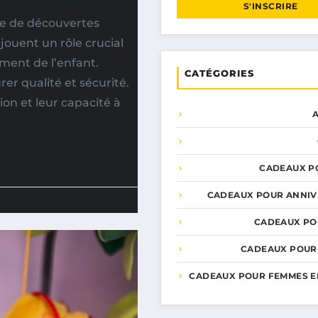
S'INSCRIRE
ée de découvertes
jouent un rôle crucial
ement de l’enfant.
CATÉGORIES
er qualité et sécurité.
on et leur capacité à
CADEAUX P
CADEAUX POUR ANNIV
CADEAUX PO
CADEAUX POUR
CADEAUX POUR FEMMES E