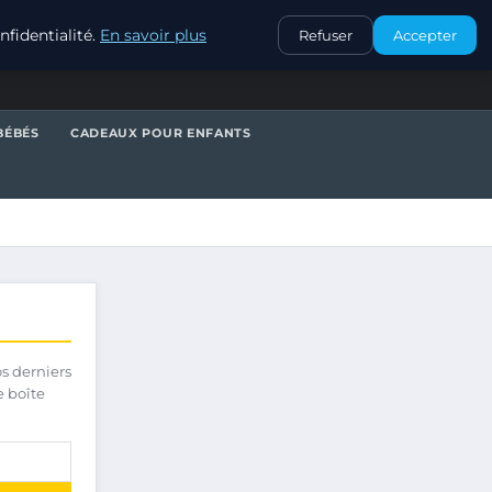
CONTACT
fidentialité.
En savoir plus
Refuser
Accepter
BÉBÉS
CADEAUX POUR ENFANTS
os derniers
e boîte