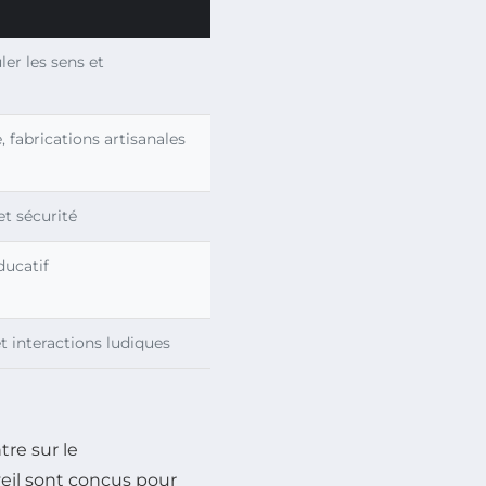
er les sens et
 fabrications artisanales
et sécurité
ducatif
 interactions ludiques
re sur le
eil sont conçus pour