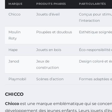
MARQUE
PRODUITS PHARES
PARTICULARITÉS
Chicco
Jouets d’éveil
Conçus pour stimul
l’interaction
Moulin
Poupées et doudous
Esthétique soignée,
Roty
Hape
Jouets en bois
Éco-responsibilité 
Janod
Jeux de
Design coloré et é
construction
Playmobil
Scènes d’action
Formes adaptées et
CHICCO
Chicco
est une marque emblématique qui se concent
développement des jeunes enfants. Leurs jouets d’év