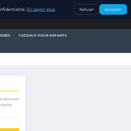
CONTACT
fidentialité.
En savoir plus
Refuser
Accepter
BÉBÉS
CADEAUX POUR ENFANTS
os derniers
e boîte