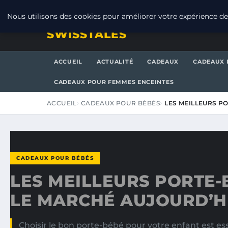
JEUDI 6 AOÛT 2026
Nous utilisons des cookies pour améliorer votre expérience de 
SWISSTALES
ACCUEIL
ACTUALITÉ
CADEAUX
CADEAUX 
CADEAUX POUR FEMMES ENCEINTES
ACCUEIL
CADEAUX POUR BÉBÉS
LES MEILLEURS P
CADEAUX POUR BÉBÉS
LES MEILLEURS PORTE-
LE MARCHÉ AUJOURD’H
Choisir le bon porte-bébé pour votre enfant est es