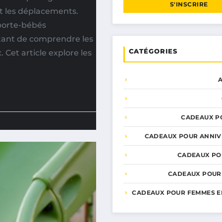
S'INSCRIRE
nt les déplacements.
 porte-bébés
ortant de comprendre les
CATÉGORIES
 Cet article explore les
CADEAUX P
CADEAUX POUR ANNIV
CADEAUX PO
CADEAUX POUR
CADEAUX POUR FEMMES E