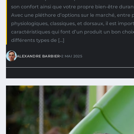
son confort ainsi que votre propre bien-être dura
Avec une pléthore d’options sur le marché, entre
physiologiques, classiques, et dorsaux, il est imp
caractéristiques qui font d’un produit un bon choix.
différents types de […]
•
ALEXANDRE BARBIER
2 MAI 2025