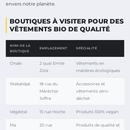
envers notre planète.
BOUTIQUES À VISITER POUR DES
VÊTEMENTS BIO DE QUALITÉ
NOM DE LA
EMPLACEMENT
SPÉCIALITÉ
BOUTIQUE
Onaki
2 quai Emile
Vêtements en
Zola
matières écologiques
Wakatépé
18 rue du
Accessoires et
Maréchal
vêtements zéro-
Joffre
déchet
Végéstal
15 rue Hoche
Produits 100% vegan
Ma
20 rue
Produits de qualité et