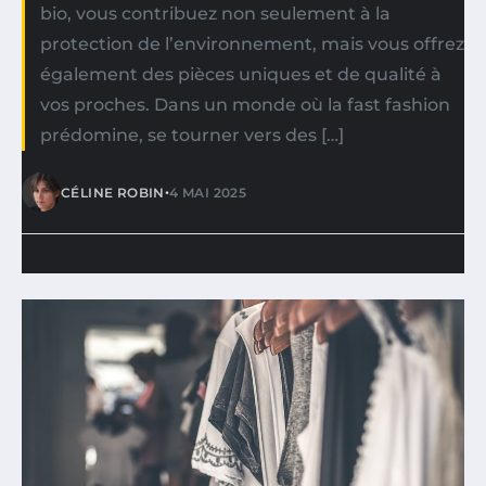
bio, vous contribuez non seulement à la
protection de l’environnement, mais vous offrez
également des pièces uniques et de qualité à
vos proches. Dans un monde où la fast fashion
prédomine, se tourner vers des […]
•
CÉLINE ROBIN
4 MAI 2025