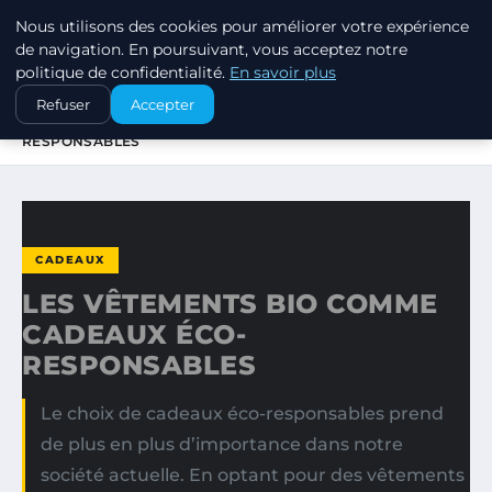
Nous utilisons des cookies pour améliorer votre expérience
SWISSTALES
de navigation. En poursuivant, vous acceptez notre
politique de confidentialité.
En savoir plus
ACCUEIL
CADEAUX
Refuser
Accepter
LES VÊTEMENTS BIO COMME CADEAUX ÉCO-
RESPONSABLES
CADEAUX
LES VÊTEMENTS BIO COMME
CADEAUX ÉCO-
RESPONSABLES
Le choix de cadeaux éco-responsables prend
de plus en plus d’importance dans notre
société actuelle. En optant pour des vêtements