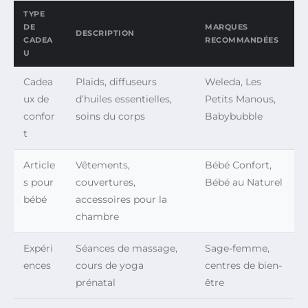
TYPE
DE
MARQUES
DESCRIPTION
CADEA
RECOMMANDÉES
U
Cadea
Plaids, diffuseurs
Weleda, Les
ux de
d’huiles essentielles,
Petits Manous,
confor
soins du corps
Babybubble
t
Article
Vêtements,
Bébé Confort,
s pour
couvertures,
Bébé au Naturel
bébé
accessoires pour la
chambre
Expéri
Séances de massage,
Sage-femme,
ences
cours de yoga
centres de bien-
prénatal
être