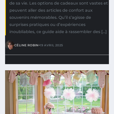
de sa vie. Les options de cadeaux sont vastes et
peuvent aller des articles de confort aux
souvenirs mémorables. Qu’il s’agisse de
surprises pratiques ou d’expériences
inoubliables, ce guide aide à rassembler des […]
•
CÉLINE ROBIN
19 AVRIL 2025