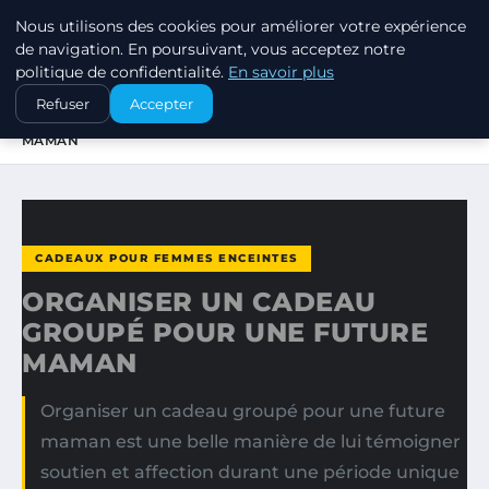
Nous utilisons des cookies pour améliorer votre expérience
SWISSTALES
de navigation. En poursuivant, vous acceptez notre
politique de confidentialité.
En savoir plus
ACCUEIL
CADEAUX POUR FEMMES ENCEINTES
Refuser
Accepter
ORGANISER UN CADEAU GROUPÉ POUR UNE FUTURE
MAMAN
CADEAUX POUR FEMMES ENCEINTES
ORGANISER UN CADEAU
GROUPÉ POUR UNE FUTURE
MAMAN
Organiser un cadeau groupé pour une future
maman est une belle manière de lui témoigner
soutien et affection durant une période unique