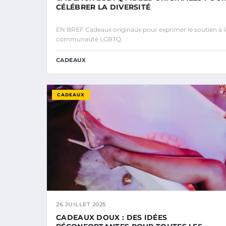
CÉLÉBRER LA DIVERSITÉ
EN BREF Cadeaux originaux pour exprimer le soutien à l
communauté LGBTQ.
CADEAUX
CADEAUX
26 JUILLET 2025
CADEAUX DOUX : DES IDÉES