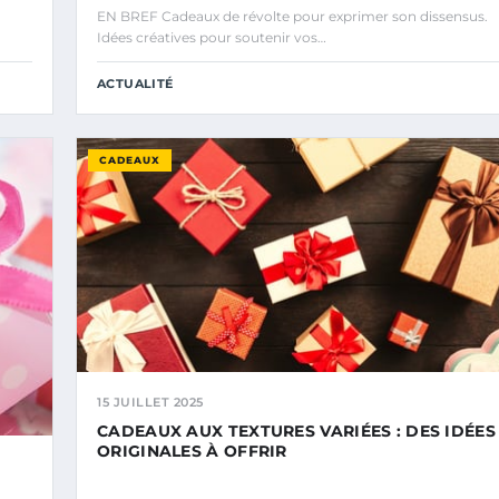
EN BREF Cadeaux de révolte pour exprimer son dissensus.
Idées créatives pour soutenir vos…
ACTUALITÉ
CADEAUX
15 JUILLET 2025
CADEAUX AUX TEXTURES VARIÉES : DES IDÉES
ORIGINALES À OFFRIR