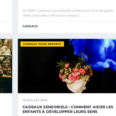
EN BREF Cadeaux aux textures variées pour tous les goûts
Idées originales à offrir pour chaque…
CADEAUX
CADEAUX POUR ENFANTS
12 JUILLET 2025
CADEAUX SENSORIELS : COMMENT AIDER LES
ENFANTS À DÉVELOPPER LEURS SENS