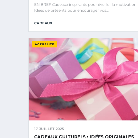
EN BREF Cadeaux inspirants pour éveiller la motivation
Idées de présents pour encourager vos…
CADEAUX
ACTUALITÉ
17 JUILLET 2025
CADEAUX CULTURELS : IDÉES ORIGINALES