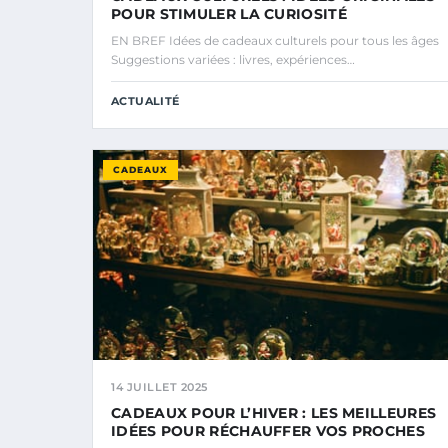
POUR STIMULER LA CURIOSITÉ
EN BREF Idées de cadeaux culturels pour tous les âges
Suggestions variées : livres, expériences…
ACTUALITÉ
CADEAUX
14 JUILLET 2025
CADEAUX POUR L’HIVER : LES MEILLEURES
IDÉES POUR RÉCHAUFFER VOS PROCHES