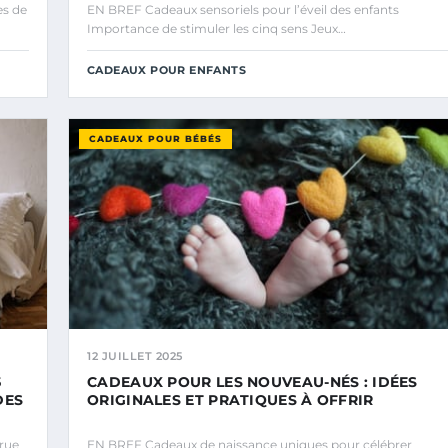
es de
EN BREF Cadeaux sensoriels pour l’éveil des enfants
Importance de stimuler les cinq sens Jeux…
CADEAUX POUR ENFANTS
CADEAUX POUR BÉBÉS
12 JUILLET 2025
5
CADEAUX POUR LES NOUVEAU-NÉS : IDÉES
DES
ORIGINALES ET PRATIQUES À OFFRIR
rue
EN BREF Cadeaux de naissance uniques pour célébrer