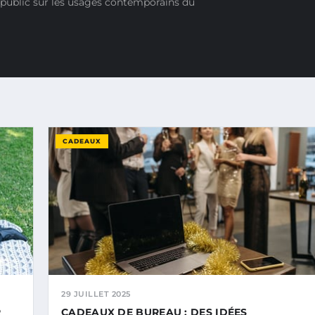
 public sur les usages contemporains du
CADEAUX
29 JUILLET 2025
R
CADEAUX DE BUREAU : DES IDÉES