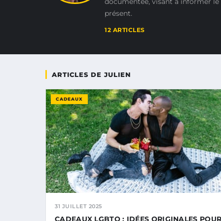
documentée, visant à informer le
présent.
12 ARTICLES
ARTICLES DE JULIEN
CADEAUX
31 JUILLET 2025
CADEAUX LGBTQ : IDÉES ORIGINALES POU