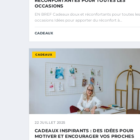
RÉCONFORTANTES POUR TOUTES LES
OCCASIONS
EN BREF Cadeaux doux et réconfortants pour toutes les
occasions Idées pour apporter du réconfort à…
CADEAUX
CADEAUX
22 JUILLET 2025
CADEAUX INSPIRANTS : DES IDÉES POUR
MOTIVER ET ENCOURAGER VOS PROCHES