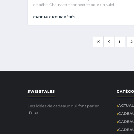
de bébé. Chaussette connectée pour un suivi…
CADEAUX POUR BÉBÉS
1
2
SWISSTALES
CATÉGO
ACTUAL
Des idées de cadeaux qui font parler
d’eux
CADEA
CADEAU
CADEAU