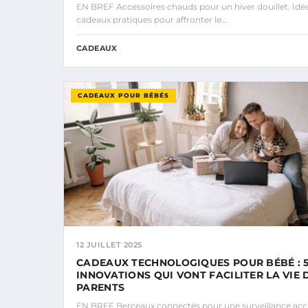
EN BREF Accessoires chauds pour un hiver douillet. Idé
cadeaux pratiques pour affronter le…
CADEAUX
CADEAUX POUR BÉBÉS
12 JUILLET 2025
CADEAUX TECHNOLOGIQUES POUR BÉBÉ : 
INNOVATIONS QUI VONT FACILITER LA VIE 
PARENTS
EN BREF Berceaux connectés pour une surveillance acc