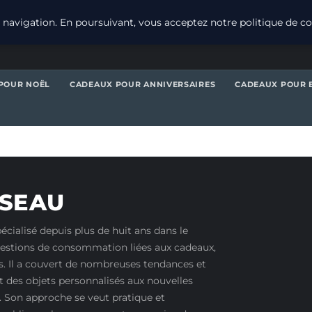
navigation. En poursuivant, vous acceptez notre politique de con
POUR NOËL
CADEAUX POUR ANNIVERSAIRES
CADEAUX POUR 
SSEAU
pécialisé depuis plus de huit ans dans le
questions de consommation liées aux cadeaux,
. Il a couvert de nombreuses tendances et
t des objets personnalisés aux nouvelles
s. Son approche se veut pratique et