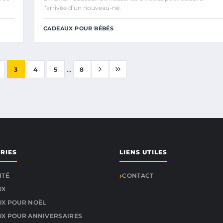
l’arrivée d’un nouveau-né.
CADEAUX POUR BÉBÉS
...
3
4
5
8
RIES
LIENS UTILES
ITÉ
CONTACT
UX
X POUR NOËL
X POUR ANNIVERSAIRES