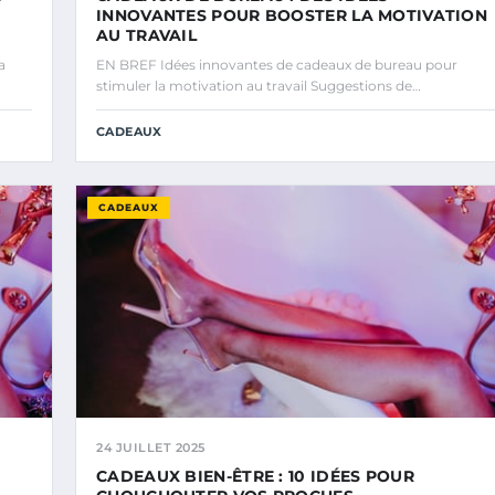
INNOVANTES POUR BOOSTER LA MOTIVATION
AU TRAVAIL
a
EN BREF Idées innovantes de cadeaux de bureau pour
stimuler la motivation au travail Suggestions de…
CADEAUX
CADEAUX
24 JUILLET 2025
CADEAUX BIEN-ÊTRE : 10 IDÉES POUR