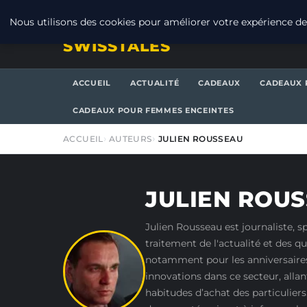
VENDREDI 7 AOÛT 2026
Nous utilisons des cookies pour améliorer votre expérience de 
SWISSTALES
ACCUEIL
ACTUALITÉ
CADEAUX
CADEAUX 
CADEAUX POUR FEMMES ENCEINTES
ACCUEIL
AUTEURS
JULIEN ROUSSEAU
JULIEN ROU
Julien Rousseau est journaliste, s
traitement de l'actualité et des 
notamment pour les anniversaires
innovations dans ce secteur, allan
habitudes d’achat des particulier