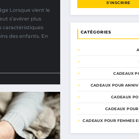
S'INSCRIRE
âge Lorsque vient le
eut s’avérer plus
s caractéristiques
CATÉGORIES
oins des enfants. En
CADEAUX P
CADEAUX POUR ANNIV
CADEAUX PO
CADEAUX POUR
CADEAUX POUR FEMMES E