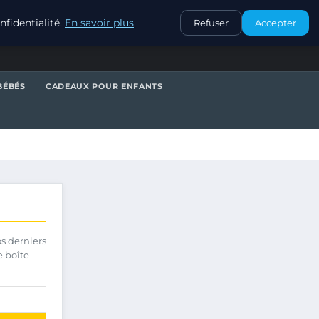
CONTACT
fidentialité.
En savoir plus
Refuser
Accepter
BÉBÉS
CADEAUX POUR ENFANTS
os derniers
e boîte