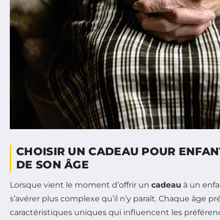
CHOISIR UN CADEAU POUR ENFAN
DE SON ÂGE
Lorsque vient le moment d’offrir un
cadeau
à un enfa
s’avérer plus complexe qu’il n’y paraît. Chaque âge p
caractéristiques uniques qui influencent les préféren