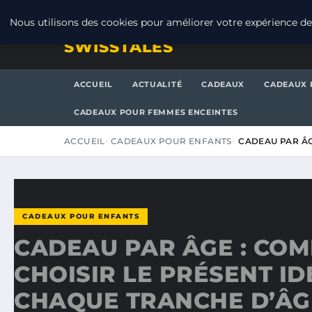
JEUDI 6 AOÛT 2026
Nous utilisons des cookies pour améliorer votre expérience de 
SWISSTALES
ACCUEIL
ACTUALITÉ
CADEAUX
CADEAUX 
CADEAUX POUR FEMMES ENCEINTES
ACCUEIL
CADEAUX POUR ENFANTS
CADEAU PAR ÂG
CADEAUX POUR ENFANTS
CADEAU PAR ÂGE : CO
CHOISIR LE PRÉSENT I
CHAQUE TRANCHE D’ÂG