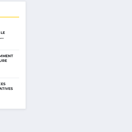
 LE
L…
OMMENT
EURE
ÉES
ATIVES