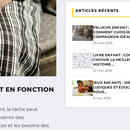
ARTICLES RÉCENTS
PELUCHE ENFANT :
COMMENT CHOISIR
COMPAGNON IDÉA
29 mai 2026
LIVRE ENFANT : C
CHOISIR LA MEILL
HISTOIRE…
22 mai 2026
JEUX ENFANTS : ID
LUDIQUES ET ÉDUC
T EN FONCTION
POUR…
8 mai 2026
nt, la tâche peut
résente des
ces et les besoins des