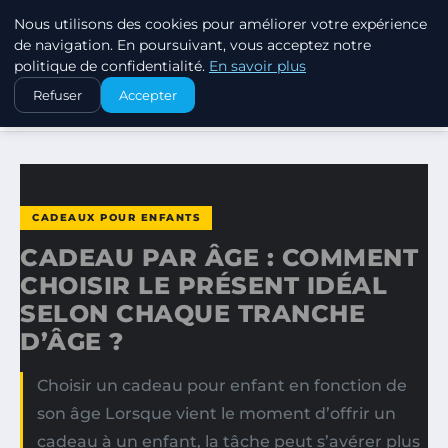
Nous utilisons des cookies pour améliorer votre expérience
SWISSTALES
de navigation. En poursuivant, vous acceptez notre
politique de confidentialité.
En savoir plus
ACCUEIL
CADEAUX POUR ENFANTS
Refuser
Accepter
CADEAU PAR ÂGE : COMMENT CHOISIR LE PRÉSENT IDÉAL…
CADEAUX POUR ENFANTS
CADEAU PAR ÂGE : COMMENT
CHOISIR LE PRÉSENT IDÉAL
SELON CHAQUE TRANCHE
D’ÂGE ?
Choisir un cadeau pour enfant en fonction de
son âge Lorsque vient le moment d’offrir un
cadeau à un enfant, la tâche peut s’avérer plus