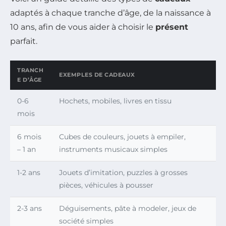
adaptés à chaque tranche d’âge, de la naissance à
10 ans, afin de vous aider à choisir le
présent
parfait.
TRANCH
EXEMPLES DE CADEAUX
E D’ÂGE
0-6
Hochets, mobiles, livres en tissu
mois
6 mois
Cubes de couleurs, jouets à empiler,
– 1 an
instruments musicaux simples
1-2 ans
Jouets d’imitation, puzzles à grosses
pièces, véhicules à pousser
2-3 ans
Déguisements, pâte à modeler, jeux de
société simples