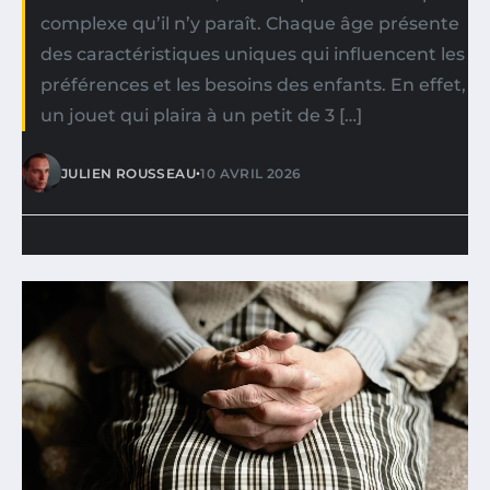
complexe qu’il n’y paraît. Chaque âge présente
des caractéristiques uniques qui influencent les
préférences et les besoins des enfants. En effet,
un jouet qui plaira à un petit de 3 […]
•
JULIEN ROUSSEAU
10 AVRIL 2026