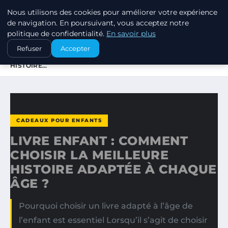
Nous utilisons des cookies pour améliorer votre expérience
SWISSTALES
de navigation. En poursuivant, vous acceptez notre
politique de confidentialité.
En savoir plus
ACCUEIL
CADEAUX POUR ENFANTS
Refuser
Accepter
LIVRE ENFANT : COMMENT CHOISIR LA MEILLEURE
HISTOIRE…
CADEAUX POUR ENFANTS
LIVRE ENFANT : COMMENT
CHOISIR LA MEILLEURE
HISTOIRE ADAPTÉE À CHAQUE
ÂGE ?
Pourquoi choisir un livre adapté à l’âge de
l’enfant est essentiel Lorsqu’il s’agit de choisir