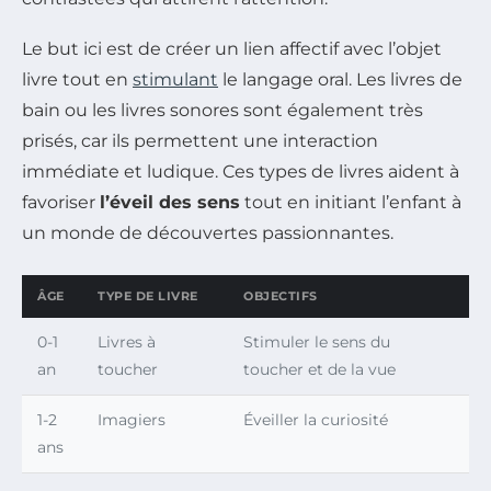
Le but ici est de créer un lien affectif avec l’objet
livre tout en
stimulant
le langage oral. Les livres de
bain ou les livres sonores sont également très
prisés, car ils permettent une interaction
immédiate et ludique. Ces types de livres aident à
favoriser
l’éveil des sens
tout en initiant l’enfant à
un monde de découvertes passionnantes.
ÂGE
TYPE DE LIVRE
OBJECTIFS
0-1
Livres à
Stimuler le sens du
an
toucher
toucher et de la vue
1-2
Imagiers
Éveiller la curiosité
ans