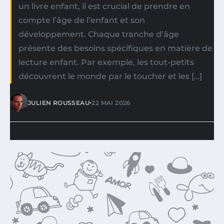
un livre enfant, il est crucial de prendre en
compte l’âge de l’enfant et son
développement. Chaque tranche d’âge
présente des besoins spécifiques en matière de
lecture enfant. Par exemple, les tout-petits
découvrent le monde par le toucher et les […]
•
JULIEN ROUSSEAU
22 MAI 2026