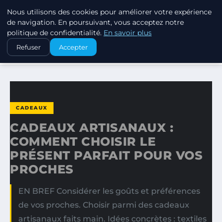
Nous utilisons des cookies pour améliorer votre expérience
SWISSTALES
de navigation. En poursuivant, vous acceptez notre
politique de confidentialité.
En savoir plus
ACCUEIL
CADEAUX
Refuser
Accepter
CADEAUX ARTISANAUX : COMMENT CHOISIR LE PRÉSENT…
CADEAUX
CADEAUX ARTISANAUX :
COMMENT CHOISIR LE
PRÉSENT PARFAIT POUR VOS
PROCHES
EN BREF Considérer les goûts et préférences
de vos proches. Choisir parmi des cadeaux
artisanaux faits main. Idées concrètes : textiles