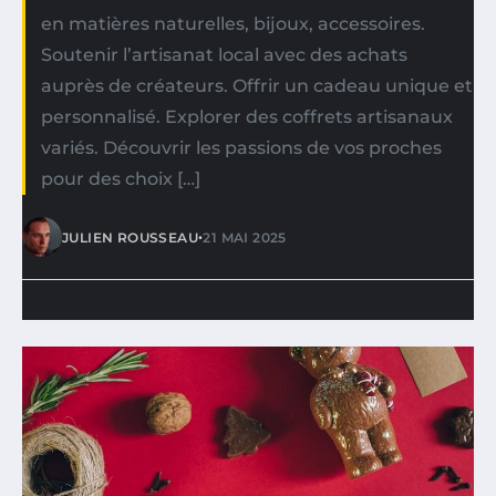
en matières naturelles, bijoux, accessoires.
Soutenir l’artisanat local avec des achats
auprès de créateurs. Offrir un cadeau unique et
personnalisé. Explorer des coffrets artisanaux
variés. Découvrir les passions de vos proches
pour des choix […]
•
JULIEN ROUSSEAU
21 MAI 2025