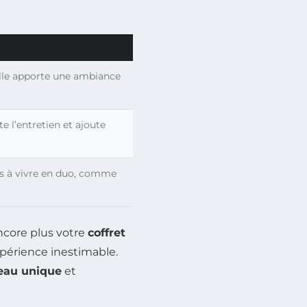
 elle apporte une ambiance
te l’entretien et ajoute
ifs à vivre en duo, comme
core plus votre
coffret
expérience inestimable.
eau unique
et