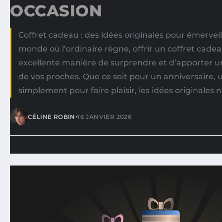
OCCASION
Coffret cadeau : des idées originales pour émervei
monde où l’ordinaire règne, offrir un coffret cade
excellente manière de surprendre et d’apporter un 
de vos proches. Que ce soit pour un anniversaire, 
simplement pour faire plaisir, les idées originales
•
CÉLINE ROBIN
16 JANVIER 2026