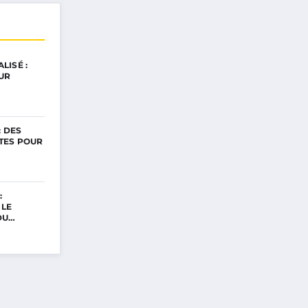
LISÉ :
UR
: DES
TES POUR
:
 LE
DU…