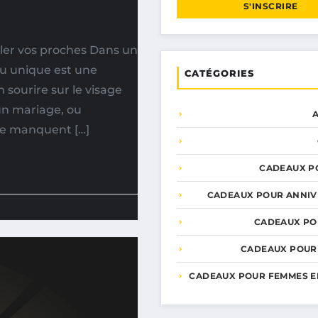
S'INSCRIRE
ller vos proches Dans un
au unique est une
CATÉGORIES
sourire sur le visage
un mariage, ou
 ne manquent […]
CADEAUX P
CADEAUX POUR ANNIV
CADEAUX PO
CADEAUX POUR
CADEAUX POUR FEMMES E