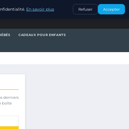
CONTACT
fidentialité.
En savoir plus
Refuser
Accepter
BÉBÉS
CADEAUX POUR ENFANTS
os derniers
e boîte