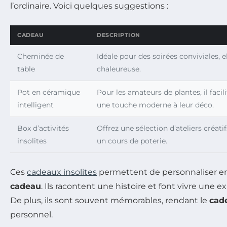
l’ordinaire. Voici quelques suggestions :
CADEAU
DESCRIPTION
Cheminée de
Idéale pour des soirées conviviales,
table
chaleureuse.
Pot en céramique
Pour les amateurs de plantes, il facili
intelligent
une touche moderne à leur déco.
Box d’activités
Offrez une sélection d’ateliers créat
insolites
un cours de poterie.
Ces
cadeaux insolites
permettent de personnaliser en
cadeau
. Ils racontent une histoire et font vivre une 
De plus, ils sont souvent mémorables, rendant le
cad
personnel.