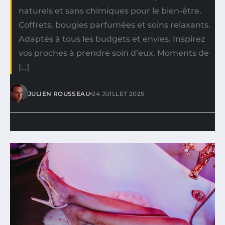
naturels et sans chimiques pour le bien-être.
Coffrets, bougies parfumées et soins relaxants.
Adaptés à tous les budgets et envies. Inspirez
vos proches à prendre soin d’eux. Moments de
[…]
•
JULIEN ROUSSEAU
24 JUILLET 2025