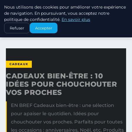
Nous utilisons des cookies pour améliorer votre expérience
SWISSTALES
de navigation. En poursuivant, vous acceptez notre
politique de confidentialité.
En savoir plus
ACCUEIL
CADEAUX
Refuser
Accepter
CADEAUX BIEN-ÊTRE : 10 IDÉES POUR CHOUCHOUTER VOS…
CADEAUX
CADEAUX BIEN-ÊTRE : 10
IDÉES POUR CHOUCHOUTER
VOS PROCHES
EN BREF Cadeaux bien-être : une sélection
pour apaiser le quotidien. Idées pour
chouchouter vos proches. Parfaits pour toutes
les occasions : anniversaires, Noël, etc. Produits