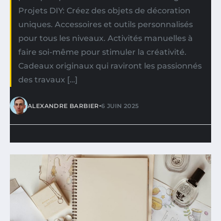
Projets DIY: Créez des objets de décoration
uniques. Accessoires et outils personnalisés
pour tous les niveaux. Activités manuelles à
faire soi-même pour stimuler la créativité.
Cadeaux originaux qui raviront les passionnés
des travaux […]
•
ALEXANDRE BARBIER
6 JUIN 2025