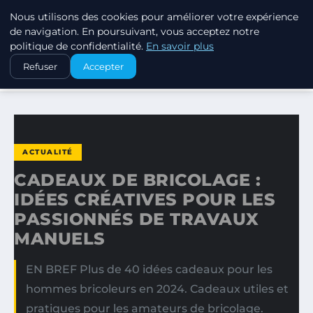
Nous utilisons des cookies pour améliorer votre expérience
SWISSTALES
de navigation. En poursuivant, vous acceptez notre
politique de confidentialité.
En savoir plus
ACCUEIL
ACTUALITÉ
Refuser
Accepter
CADEAUX DE BRICOLAGE : IDÉES CRÉATIVES POUR LES…
ACTUALITÉ
CADEAUX DE BRICOLAGE :
IDÉES CRÉATIVES POUR LES
PASSIONNÉS DE TRAVAUX
MANUELS
EN BREF Plus de 40 idées cadeaux pour les
hommes bricoleurs en 2024. Cadeaux utiles et
pratiques pour les amateurs de bricolage.