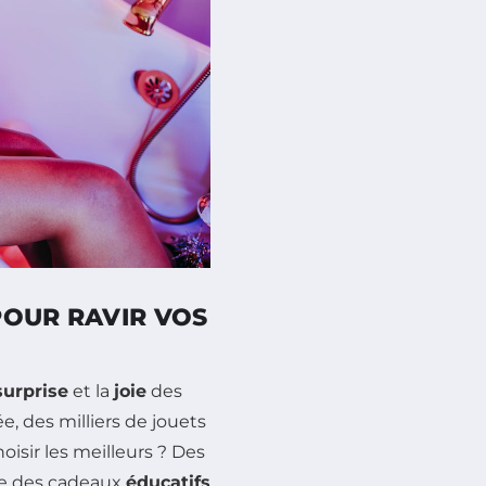
POUR RAVIR VOS
surprise
et la
joie
des
, des milliers de jouets
sir les meilleurs ? Des
ue des cadeaux
éducatifs