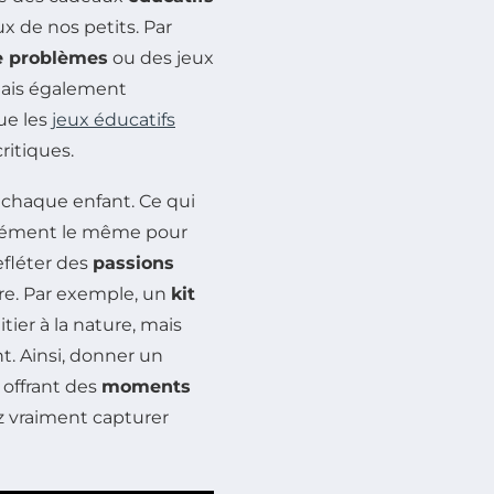
ux de nos petits. Par
e problèmes
ou des jeux
mais également
ue les
jeux éducatifs
ritiques.
e chaque enfant. Ce qui
orcément le même pour
efléter des
passions
ure. Par exemple, un
kit
ier à la nature, mais
nt. Ainsi, donner un
offrant des
moments
ez vraiment capturer