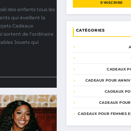
S'INSCRIRE
ël des enfants tous les
nts qui éveillent la
 objets Cadeaux
CATÉGORIES
 sortent de l’ordinaire
ables Jouets qui
CADEAUX P
CADEAUX POUR ANNIV
CADEAUX PO
CADEAUX POUR
CADEAUX POUR FEMMES E