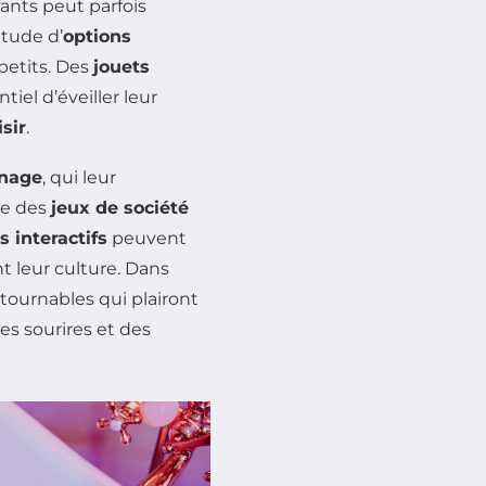
fants peut parfois
itude d’
options
petits. Des
jouets
tiel d’éveiller leur
isir
.
inage
, qui leur
re des
jeux de société
es interactifs
peuvent
t leur culture. Dans
tournables qui plairont
es sourires et des