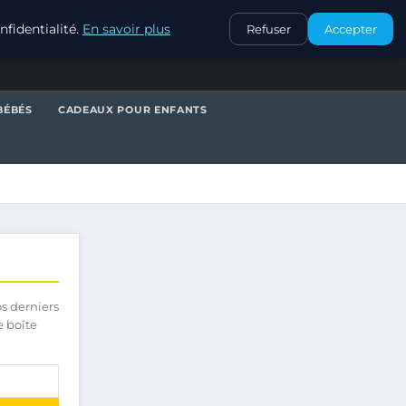
CONTACT
fidentialité.
En savoir plus
Refuser
Accepter
BÉBÉS
CADEAUX POUR ENFANTS
os derniers
e boîte