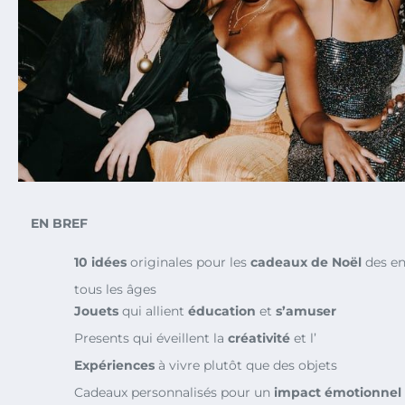
EN BREF
10 idées
originales pour les
cadeaux de Noël
des en
tous les âges
Jouets
qui allient
éducation
et
s’amuser
Presents qui éveillent la
créativité
et l’
Expériences
à vivre plutôt que des objets
Cadeaux personnalisés pour un
impact émotionnel