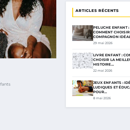
ARTICLES RÉCENTS
PELUCHE ENFANT :
COMMENT CHOISIR
COMPAGNON IDÉA
29 mai 2026
LIVRE ENFANT : C
CHOISIR LA MEILL
HISTOIRE…
22 mai 2026
JEUX ENFANTS : ID
fants
LUDIQUES ET ÉDUC
POUR…
8 mai 2026