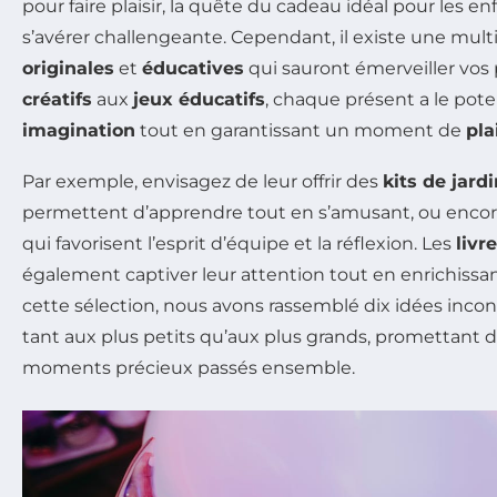
pour faire plaisir, la quête du cadeau idéal pour les en
s’avérer challengeante. Cependant, il existe une mult
originales
et
éducatives
qui sauront émerveiller vos 
créatifs
aux
jeux éducatifs
, chaque présent a le poten
imagination
tout en garantissant un moment de
pla
Par exemple, envisagez de leur offrir des
kits de jard
permettent d’apprendre tout en s’amusant, ou enco
qui favorisent l’esprit d’équipe et la réflexion. Les
livr
également captiver leur attention tout en enrichissan
cette sélection, nous avons rassemblé dix idées incon
tant aux plus petits qu’aux plus grands, promettant d
moments précieux passés ensemble.