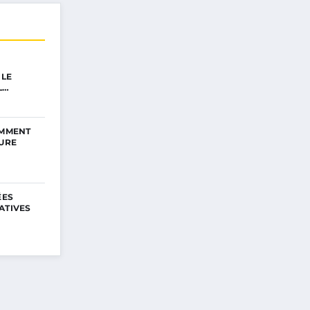
 LE
L…
OMMENT
EURE
ÉES
ATIVES