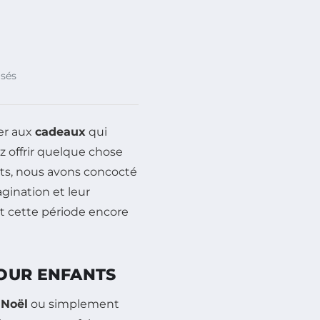
isés
er aux
cadeaux
qui
ez offrir quelque chose
ets, nous avons concocté
agination et leur
nt cette période encore
OUR ENFANTS
,
Noël
ou simplement