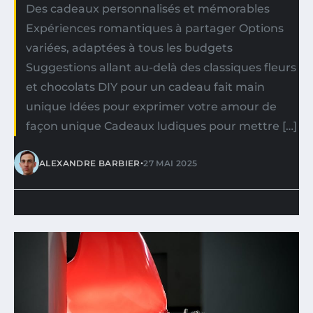
Des cadeaux personnalisés et mémorables
Expériences romantiques à partager Options
variées, adaptées à tous les budgets
Suggestions allant au-delà des classiques fleurs
et chocolats DIY pour un cadeau fait main
unique Idées pour exprimer votre amour de
façon unique Cadeaux ludiques pour mettre […]
•
ALEXANDRE BARBIER
27 MAI 2025