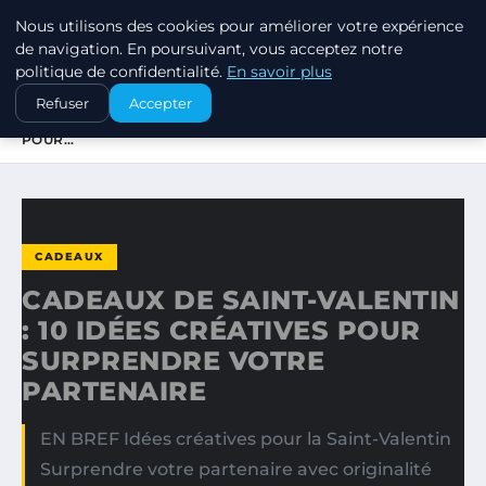
Nous utilisons des cookies pour améliorer votre expérience
SWISSTALES
de navigation. En poursuivant, vous acceptez notre
politique de confidentialité.
En savoir plus
ACCUEIL
CADEAUX
Refuser
Accepter
CADEAUX DE SAINT-VALENTIN : 10 IDÉES CRÉATIVES
POUR…
CADEAUX
CADEAUX DE SAINT-VALENTIN
: 10 IDÉES CRÉATIVES POUR
SURPRENDRE VOTRE
PARTENAIRE
EN BREF Idées créatives pour la Saint-Valentin
Surprendre votre partenaire avec originalité