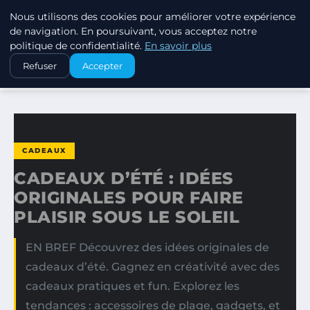
Nous utilisons des cookies pour améliorer votre expérience
SWISSTALES
de navigation. En poursuivant, vous acceptez notre
politique de confidentialité.
En savoir plus
ACCUEIL
CADEAUX
Refuser
Accepter
CADEAUX D’ÉTÉ : IDÉES ORIGINALES POUR FAIRE PLAISIR…
CADEAUX
CADEAUX D’ÉTÉ : IDÉES
ORIGINALES POUR FAIRE
PLAISIR SOUS LE SOLEIL
EN BREF Découvrez des idées originales de
cadeaux d’été. Gagnez en créativité avec des
cadeaux pratiques et fun. Explorez les
tendances : accessoires de plage, gadgets, et