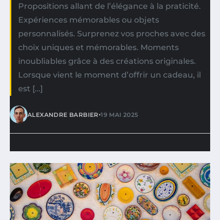
Propositions allant de l’élégance à la praticité.
Expériences mémorables ou objets
personnalisés. Surprenez vos proches avec des
choix uniques et mémorables. Moments
inoubliables grâce à des créations originales.
Lorsque vient le moment d’offrir un cadeau, il
est […]
•
ALEXANDRE BARBIER
19 MAI 2025