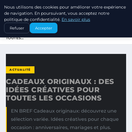
Nous utilisons des cookies pour améliorer votre expérience
SWISSTALES
de navigation. En poursuivant, vous acceptez notre
politique de confidentialité.
En savoir plus
ACCUEIL
ACTUALITÉ
Refuser
Accepter
CADEAUX ORIGINAUX : DES IDÉES CRÉATIVES POUR
TOUTES…
ACTUALITÉ
CADEAUX ORIGINAUX : DES
IDÉES CRÉATIVES POUR
TOUTES LES OCCASIONS
EN BREF Cadeaux originaux: découvrez une
sélection variée. Idées créatives pour chaque
occasion : anniversaires, mariages et plus.