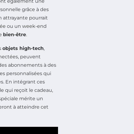
nt également une
sonnelle grâce à des
 attrayante pourrait
orée ou un week-end
de
bien-être
.
s
objets high-tech
,
nectées, peuvent
s des abonnements à des
res personnalisées qui
s. En intégrant ces
le qui reçoit le cadeau,
péciale mérite un
eront à atteindre cet