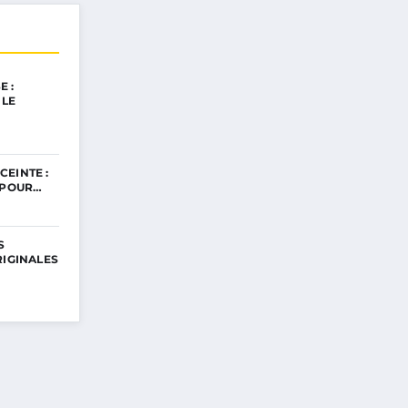
 :
 LE
EINTE :
 POUR…
S
RIGINALES