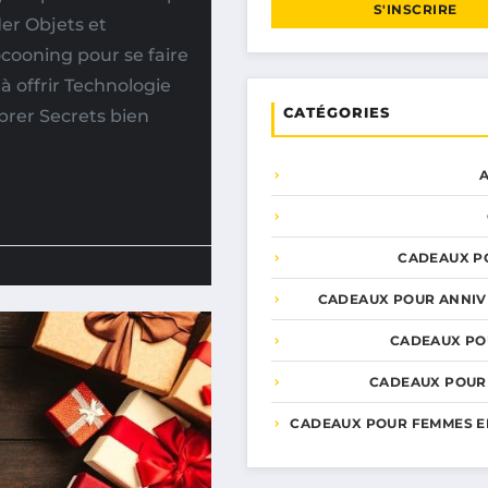
S'INSCRIRE
er Objets et
ocooning pour se faire
 à offrir Technologie
CATÉGORIES
brer Secrets bien
CADEAUX P
CADEAUX POUR ANNIV
CADEAUX PO
CADEAUX POUR
CADEAUX POUR FEMMES E