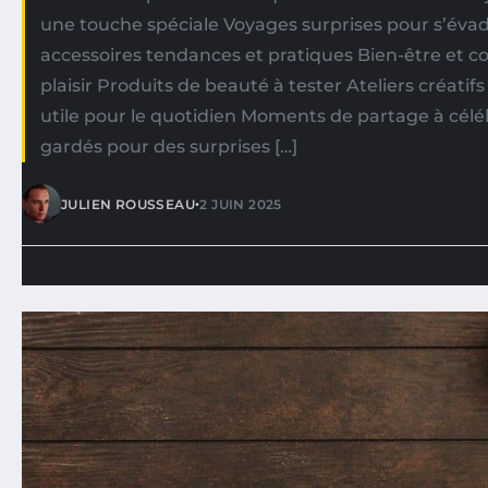
une touche spéciale Voyages surprises pour s’évad
accessoires tendances et pratiques Bien-être et c
plaisir Produits de beauté à tester Ateliers créatifs
utile pour le quotidien Moments de partage à célé
gardés pour des surprises […]
•
JULIEN ROUSSEAU
2 JUIN 2025