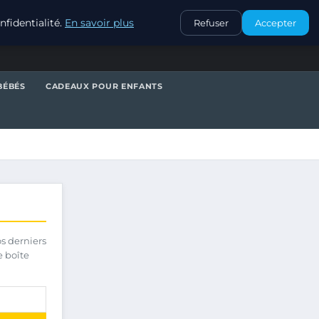
CONTACT
fidentialité.
En savoir plus
Refuser
Accepter
BÉBÉS
CADEAUX POUR ENFANTS
os derniers
e boîte