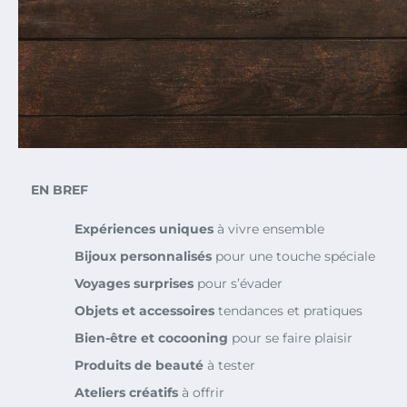
EN BREF
Expériences uniques
à vivre ensemble
Bijoux personnalisés
pour une touche spéciale
Voyages surprises
pour s’évader
Objets et accessoires
tendances et pratiques
Bien-être et cocooning
pour se faire plaisir
Produits de beauté
à tester
Ateliers créatifs
à offrir