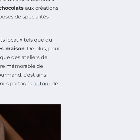
chocolats
aux créations
sés de spécialités
ts locaux tels que du
tes maison
. De plus, pour
 que des ateliers de
ière mémorable de
rmand, c’est ainsi
enirs partagés
autour
de