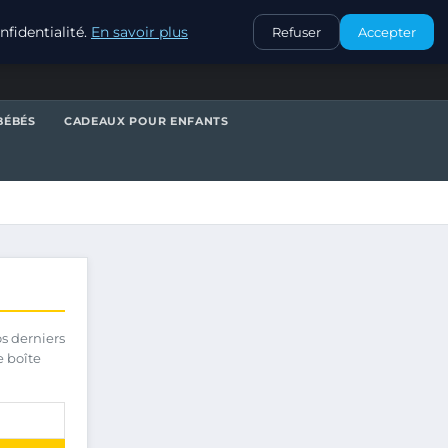
CONTACT
fidentialité.
En savoir plus
Refuser
Accepter
BÉBÉS
CADEAUX POUR ENFANTS
os derniers
e boîte