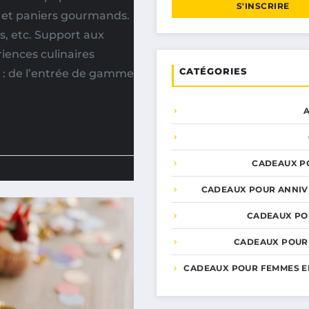
S'INSCRIRE
es et paniers gourmands.
es, etc. Support aux
iences culinaires
CATÉGORIES
s : de l’entrée de gamme
CADEAUX P
CADEAUX POUR ANNIV
CADEAUX PO
CADEAUX POUR
CADEAUX POUR FEMMES E