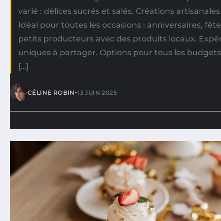
varié : délices sucrés et salés. Créations artisanal
Idéal pour toutes les occasions : anniversaires, fêt
petits producteurs avec des produits locaux. Expér
uniques à partager. Options pour tous les budget
[…]
•
CÉLINE ROBIN
13 JUIN 2025