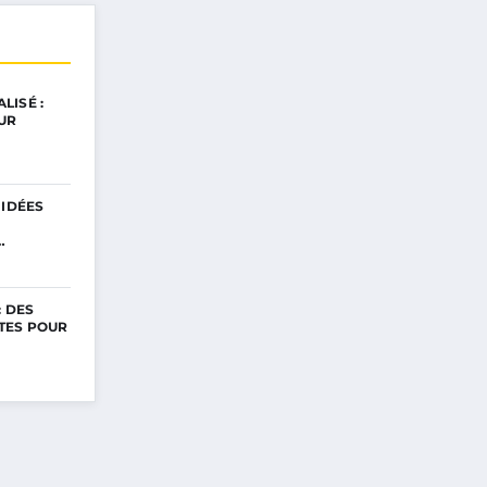
LISÉ :
UR
 IDÉES
…
: DES
TES POUR