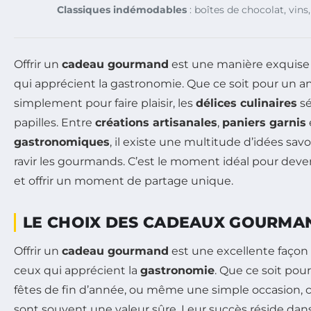
Classiques indémodables
: boîtes de chocolat, vins
Offrir un
cadeau gourmand
est une manière exquise d
qui apprécient la gastronomie. Que ce soit pour un an
simplement pour faire plaisir, les
délices culinaires
sé
papilles. Entre
créations artisanales
,
paniers garnis
gastronomiques
, il existe une multitude d’idées sa
ravir les gourmands. C’est le moment idéal pour deven
et offrir un moment de partage unique.
LE CHOIX DES CADEAUX GOURMA
Offrir un
cadeau gourmand
est une excellente façon de
ceux qui apprécient la
gastronomie
. Que ce soit pour
fêtes de fin d’année, ou même une simple occasion, 
sont souvent une valeur sûre. Leur succès réside dans 