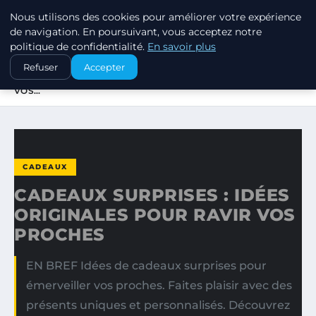
Nous utilisons des cookies pour améliorer votre expérience
SWISSTALES
de navigation. En poursuivant, vous acceptez notre
politique de confidentialité.
En savoir plus
ACCUEIL
CADEAUX
Refuser
Accepter
CADEAUX SURPRISES : IDÉES ORIGINALES POUR RAVIR
VOS…
CADEAUX
CADEAUX SURPRISES : IDÉES
ORIGINALES POUR RAVIR VOS
PROCHES
EN BREF Idées de cadeaux surprises pour
émerveiller vos proches. Faites plaisir avec des
présents uniques et personnalisés. Découvrez