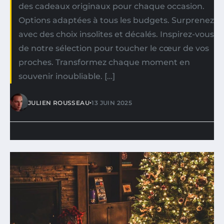
des cadeaux originaux pour chaque occasion.
Options adaptées à tous les budgets. Surprenez
avec des choix insolites et décalés. Inspirez-vous
de notre sélection pour toucher le cœur de vos
proches. Transformez chaque moment en
souvenir inoubliable. […]
•
JULIEN ROUSSEAU
13 JUIN 2025