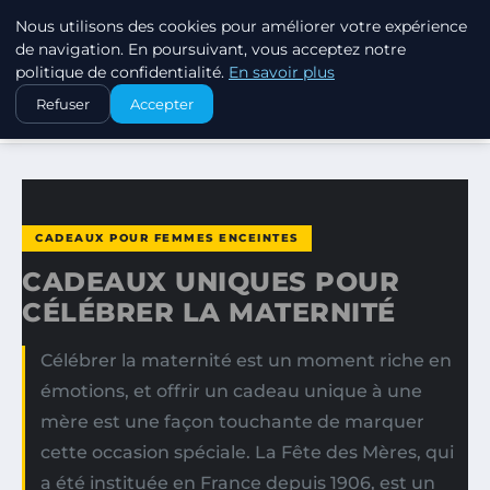
Nous utilisons des cookies pour améliorer votre expérience
SWISSTALES
de navigation. En poursuivant, vous acceptez notre
politique de confidentialité.
En savoir plus
ACCUEIL
CADEAUX POUR FEMMES ENCEINTES
Refuser
Accepter
CADEAUX UNIQUES POUR CÉLÉBRER LA MATERNITÉ
CADEAUX POUR FEMMES ENCEINTES
CADEAUX UNIQUES POUR
CÉLÉBRER LA MATERNITÉ
Célébrer la maternité est un moment riche en
émotions, et offrir un cadeau unique à une
mère est une façon touchante de marquer
cette occasion spéciale. La Fête des Mères, qui
a été instituée en France depuis 1906, est un