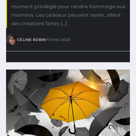
moment privilégié pour rendre hommage aux
mamans. Les cadeaux peuvent varier, allant
des créations faites […]
•
CÉLINE ROBIN
13 MAI 2025