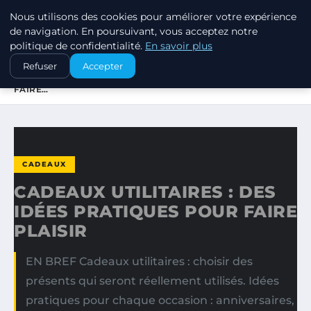
Nous utilisons des cookies pour améliorer votre expérience
SWISSTALES
de navigation. En poursuivant, vous acceptez notre
politique de confidentialité.
En savoir plus
ACCUEIL
CADEAUX
Refuser
Accepter
CADEAUX UTILITAIRES : DES IDÉES PRATIQUES POUR
FAIRE…
CADEAUX
CADEAUX UTILITAIRES : DES
IDÉES PRATIQUES POUR FAIRE
PLAISIR
EN BREF Cadeaux utilitaires : choisir des
présents qui seront réellement utilisés. Idées
pratiques pour chaque occasion : anniversaires,