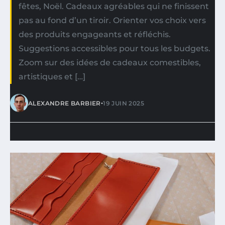
fêtes, Noël. Cadeaux agréables qui ne finissent
pas au fond d’un tiroir. Orienter vos choix vers
des produits engageants et réfléchis.
Suggestions accessibles pour tous les budgets.
Zoom sur des idées de cadeaux comestibles,
artistiques et […]
•
ALEXANDRE BARBIER
19 JUIN 2025