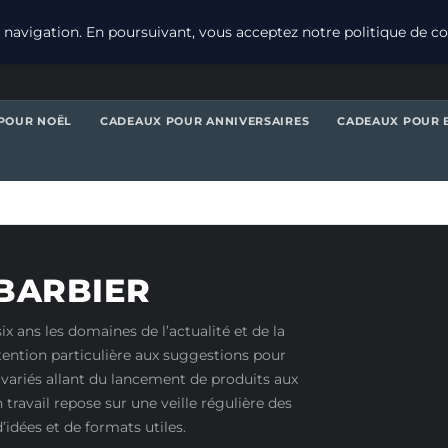
navigation. En poursuivant, vous acceptez notre politique de con
POUR NOËL
CADEAUX POUR ANNIVERSAIRES
CADEAUX POUR 
BARBIER
x ans les domaines de l’actualité et de la
tention particulière aux suggestions pour
ts variés allant du lancement de produits aux
avail repose sur une veille régulière des
’idées et de formats utiles.