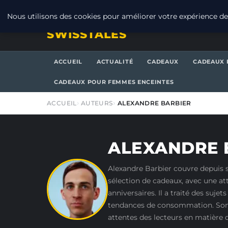
JEUDI 6 AOÛT 2026
Nous utilisons des cookies pour améliorer votre expérience de 
SWISSTALES
ACCUEIL
ACTUALITÉ
CADEAUX
CADEAUX 
CADEAUX POUR FEMMES ENCEINTES
ACCUEIL
AUTEURS
ALEXANDRE BARBIER
ALEXANDRE 
Alexandre Barbier couvre depuis si
sélection de cadeaux, avec une at
anniversaires. Il a traité des suje
tendances de consommation. Son tr
attentes des lecteurs en matière d