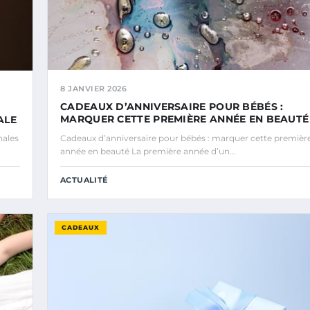
8 JANVIER 2026
CADEAUX D’ANNIVERSAIRE POUR BÉBÉS :
MARQUER CETTE PREMIÈRE ANNÉE EN BEAUTÉ
ALE
nales
Cadeaux d’anniversaire pour bébés : marquer cette premièr
année en beauté La première année d’un…
ACTUALITÉ
CADEAUX