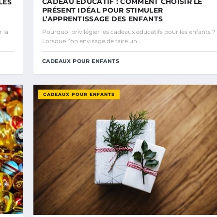
CADEAU ÉDUCATIF : COMMENT CHOISIR LE
LES
PRÉSENT IDÉAL POUR STIMULER
L’APPRENTISSAGE DES ENFANTS
 la
Pourquoi privilégier les cadeaux éducatifs pour les enfants ?
Lorsque l’on envisage de faire un…
CADEAUX POUR ENFANTS
CADEAUX POUR ENFANTS