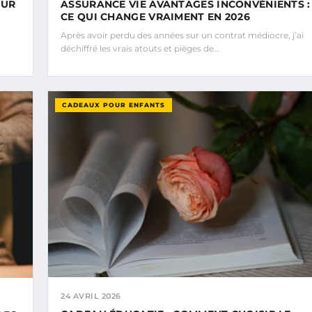
SUR
ASSURANCE VIE AVANTAGES INCONVÉNIENTS :
CE QUI CHANGE VRAIMENT EN 2026
Après avoir perdu des années sur un contrat médiocre, j’ai
déchiffré les vrais atouts et pièges de…
CADEAUX POUR ENFANTS
24 AVRIL 2026