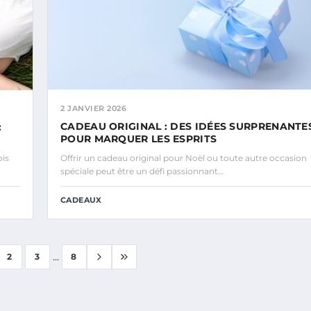
2 JANVIER 2026
CADEAU ORIGINAL : DES IDÉES SURPRENANTE
:
POUR MARQUER LES ESPRITS
ois
Offrir un cadeau original pour Noël ou toute autre occasion
spéciale peut être un défi passionnant…
CADEAUX
...
2
3
8