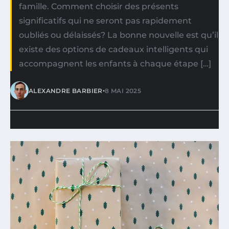
famille. Comment choisir des présents
significatifs qui ne seront pas rapidement
oubliés ou délaissés? La bonne nouvelle est qu’il
existe des options de cadeaux intelligents qui
accompagnent les enfants à chaque étape […]
•
ALEXANDRE BARBIER
8 MAI 2025