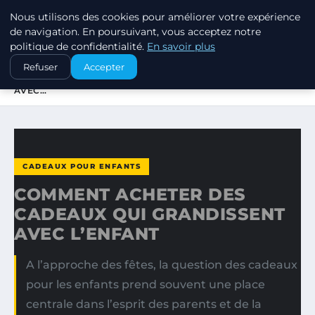
Nous utilisons des cookies pour améliorer votre expérience
SWISSTALES
de navigation. En poursuivant, vous acceptez notre
politique de confidentialité.
En savoir plus
ACCUEIL
CADEAUX POUR ENFANTS
Refuser
Accepter
COMMENT ACHETER DES CADEAUX QUI GRANDISSENT
AVEC…
CADEAUX POUR ENFANTS
COMMENT ACHETER DES
CADEAUX QUI GRANDISSENT
AVEC L’ENFANT
A l’approche des fêtes, la question des cadeaux
pour les enfants prend souvent une place
centrale dans l’esprit des parents et de la