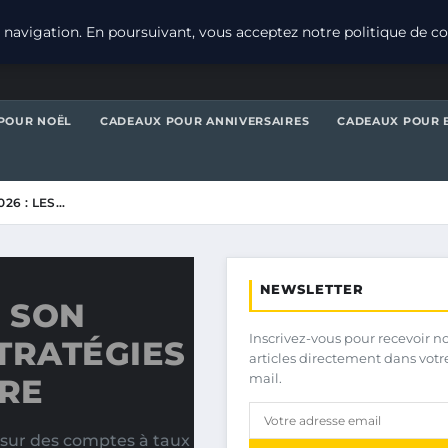
navigation. En poursuivant, vous acceptez notre politique de con
POUR NOËL
CADEAUX POUR ANNIVERSAIRES
CADEAUX POUR 
26 : LES…
NEWSLETTER
 SON
Inscrivez-vous pour recevoir n
STRATÉGIES
articles directement dans votr
mail.
RE
 sur des comptes à taux