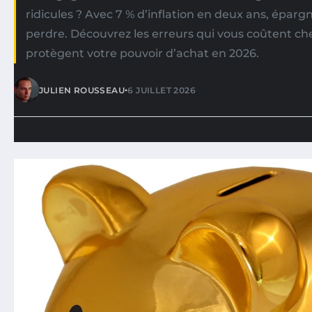
ridicules ? Avec 7 % d’inflation en deux ans, épargne
perdre. Découvrez les erreurs qui vous coûtent ch
protègent votre pouvoir d’achat en 2026.
•
JULIEN ROUSSEAU
6 JUILLET 2026