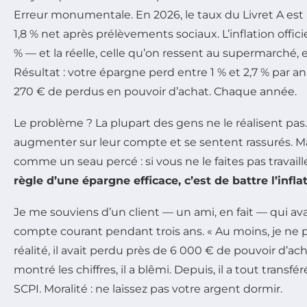
Erreur monumentale. En 2026, le taux du Livret A est à
1,8 % net après prélèvements sociaux. L’inflation offici
% — et la réelle, celle qu’on ressent au supermarché, e
Résultat : votre épargne perd entre 1 % et 2,7 % par an.
270 € de perdus en pouvoir d’achat. Chaque année.
Le problème ? La plupart des gens ne le réalisent pas. 
augmenter sur leur compte et se sentent rassurés. Mai
comme un seau percé : si vous ne le faites pas travailler,
règle d’une épargne efficace, c’est de battre l’infla
Je me souviens d’un client — un ami, en fait — qui av
compte courant pendant trois ans. « Au moins, je ne per
réalité, il avait perdu près de 6 000 € de pouvoir d’ach
montré les chiffres, il a blêmi. Depuis, il a tout transf
SCPI. Moralité : ne laissez pas votre argent dormir.