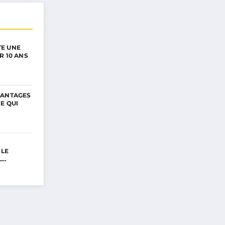
E UNE
R 10 ANS
VANTAGES
E QUI
 LE
L…