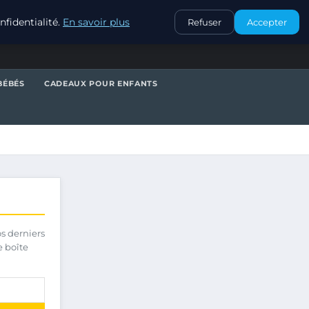
CONTACT
fidentialité.
En savoir plus
Refuser
Accepter
BÉBÉS
CADEAUX POUR ENFANTS
os derniers
e boîte