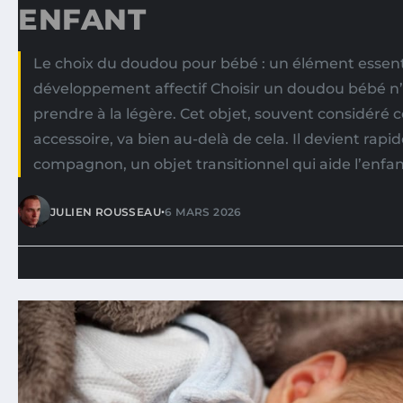
ENFANT
Le choix du doudou pour bébé : un élément essent
développement affectif Choisir un doudou bébé n’
prendre à la légère. Cet objet, souvent considér
accessoire, va bien au-delà de cela. Il devient rap
compagnon, un objet transitionnel qui aide l’enfant
•
JULIEN ROUSSEAU
6 MARS 2026