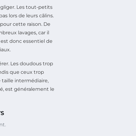
gliger. Les tout-petits
as lors de leurs câlins.
pour cette raison. De
breux lavages, car il
Il est donc essentiel de
iaux.
rer. Les doudous trop
ndis que ceux trop
aille intermédiaire,
té, est généralement le
TS
nt.