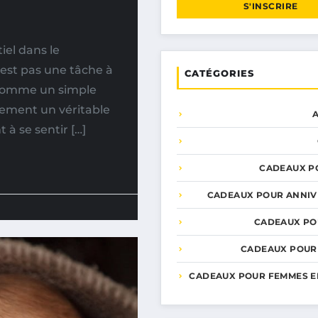
S'INSCRIRE
iel dans le
est pas une tâche à
CATÉGORIES
é comme un simple
idement un véritable
 à se sentir […]
CADEAUX P
CADEAUX POUR ANNIV
CADEAUX PO
CADEAUX POUR
CADEAUX POUR FEMMES E