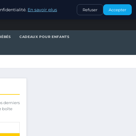
CONTACT
fidentialité.
En savoir plus
Refuser
Accepter
BÉBÉS
CADEAUX POUR ENFANTS
os derniers
e boîte