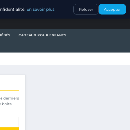
CONTACT
fidentialité.
En savoir plus
Refuser
Accepter
BÉBÉS
CADEAUX POUR ENFANTS
os derniers
e boîte