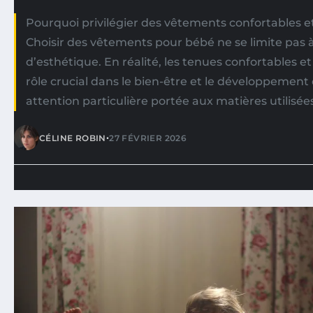
Pourquoi privilégier des vêtements confortables e
Choisir des vêtements pour bébé ne se limite pas 
d’esthétique. En réalité, les tenues confortables e
rôle crucial dans le bien-être et le développement
attention particulière portée aux matières utilisées 
•
CÉLINE ROBIN
27 FÉVRIER 2026