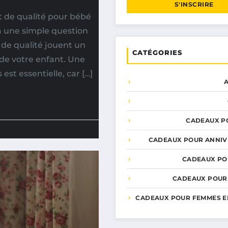
S'INSCRIRE
t de qualité pour bébé
à une simple question
t de qualité jouent un
CATÉGORIES
 de votre enfant. Une
est essentielle, car […]
CADEAUX P
CADEAUX POUR ANNIV
CADEAUX PO
CADEAUX POUR
CADEAUX POUR FEMMES E