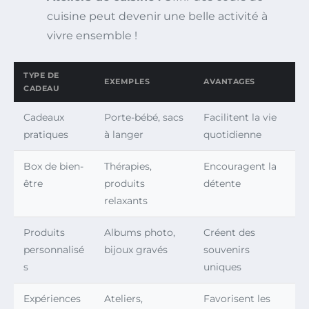
cuisine peut devenir une belle activité à
vivre ensemble !
TYPE DE
EXEMPLES
AVANTAGES
CADEAU
Cadeaux
Porte-bébé, sacs
Facilitent la vie
pratiques
à langer
quotidienne
Box de bien-
Thérapies,
Encouragent la
être
produits
détente
relaxants
Produits
Albums photo,
Créent des
personnalisé
bijoux gravés
souvenirs
s
uniques
Expériences
Ateliers,
Favorisent les