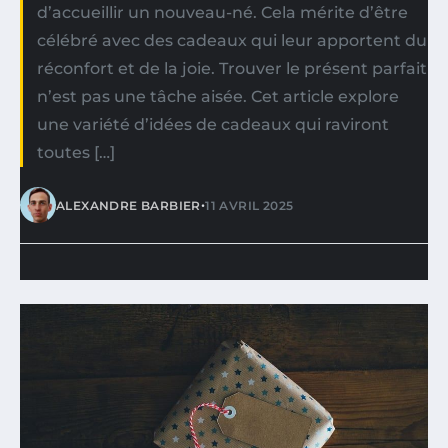
d’accueillir un nouveau-né. Cela mérite d’être
célébré avec des cadeaux qui leur apportent du
réconfort et de la joie. Trouver le présent parfait
n’est pas une tâche aisée. Cet article explore
une variété d’idées de cadeaux qui raviront
toutes […]
•
ALEXANDRE BARBIER
11 AVRIL 2025