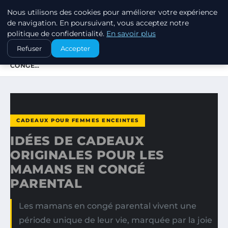
Nous utilisons des cookies pour améliorer votre expérience
SWISSTALES
de navigation. En poursuivant, vous acceptez notre
politique de confidentialité.
En savoir plus
ACCUEIL
CADEAUX POUR FEMMES ENCEINTES
Refuser
Accepter
IDÉES DE CADEAUX ORIGINALES POUR LES MAMANS EN
CONGÉ…
CADEAUX POUR FEMMES ENCEINTES
IDÉES DE CADEAUX
ORIGINALES POUR LES
MAMANS EN CONGÉ
PARENTAL
Les mamans en congé parental vivent une
période unique de leur vie, marquée par la joie