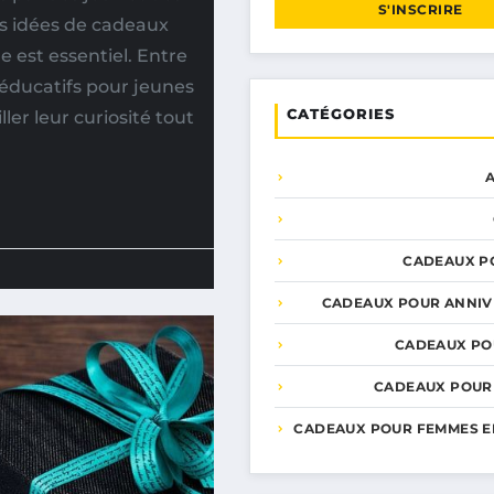
S'INSCRIRE
es idées de cadeaux
e est essentiel. Entre
 éducatifs pour jeunes
CATÉGORIES
ler leur curiosité tout
CADEAUX P
CADEAUX POUR ANNIV
CADEAUX PO
CADEAUX POUR
CADEAUX POUR FEMMES E