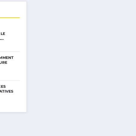
 LE
L…
OMMENT
EURE
ÉES
ATIVES