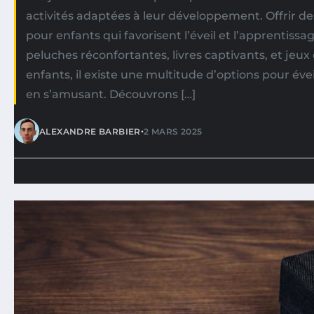
activités adaptées à leur développement. Offrir d
pour enfants qui favorisent l’éveil et l’apprentissag
peluches réconfortantes, livres captivants, et jeux
enfants, il existe une multitude d’options pour éveil
en s’amusant. Découvrons […]
•
ALEXANDRE BARBIER
2 MARS 2025