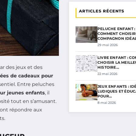
ARTICLES RÉCENTS
PELUCHE ENFANT :
COMMENT CHOISIR
COMPAGNON IDÉA
29 mai 2026
LIVRE ENFANT : C
CHOISIR LA MEILL
ar des jeux et des
HISTOIRE…
22 mai 2026
dées de cadeaux pour
ssentiel. Entre peluches
JEUX ENFANTS : ID
LUDIQUES ET ÉDUC
our jeunes enfants
, il
POUR…
osité tout en s’amusant.
8 mai 2026
ront répondre aux
ts.