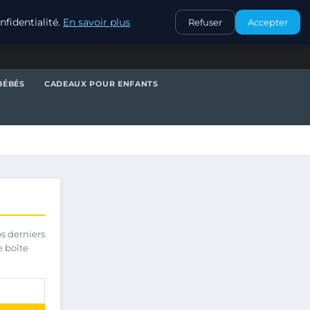
CONTACT
fidentialité.
En savoir plus
Refuser
Accepter
BÉBÉS
CADEAUX POUR ENFANTS
os derniers
e boîte