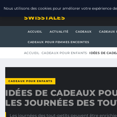
VENDREDI 7 AOÛT 2026
Nous utilisons des cookies pour améliorer votre expérience de 
SWISSTALES
ACCUEIL
ACTUALITÉ
CADEAUX
CADEAUX 
CADEAUX POUR FEMMES ENCEINTES
ACCUEIL
CADEAUX POUR ENFANTS
IDÉES DE CADE
CADEAUX POUR ENFANTS
IDÉES DE CADEAUX PO
LES JOURNÉES DES TOU
Les journées des tout-petits peuvent être enrichie