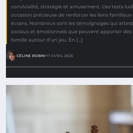
convivialité, stratégie et amusement. Ces tests lu
occasion précieuse de renforcer les liens familiaux
écrans. Nombreux sont les témoignages qui attest
sociaux et émotionnels que peuvent apporter des 
famille autour d’un jeu. En […]
•
CÉLINE ROBIN
17 AVRIL 2025