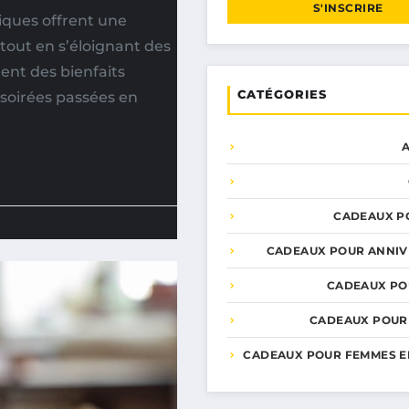
S'INSCRIRE
diques offrent une
 tout en s’éloignant des
ent des bienfaits
CATÉGORIES
soirées passées en
CADEAUX P
CADEAUX POUR ANNIV
CADEAUX PO
CADEAUX POUR
CADEAUX POUR FEMMES E