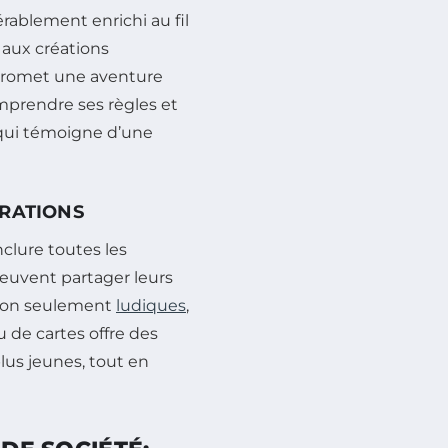
érablement enrichi au fil
aux créations
promet une aventure
omprendre ses règles et
 qui témoigne d’une
ÉRATIONS
clure toutes les
peuvent partager leurs
u non seulement
ludiques
,
 de cartes offre des
lus jeunes, tout en