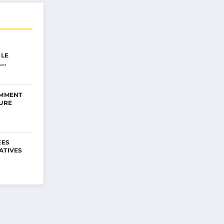
 LE
L…
OMMENT
EURE
ÉES
ATIVES