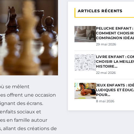
ARTICLES RÉCENTS
PELUCHE ENFANT :
COMMENT CHOISIR
COMPAGNON IDÉA
29 mai 2026
LIVRE ENFANT : C
CHOISIR LA MEILL
HISTOIRE…
22 mai 2026
JEUX ENFANTS : ID
 où se mêlent
LUDIQUES ET ÉDUC
ues offrent une occasion
POUR…
8 mai 2026
oignant des écrans.
nfaits sociaux et
s en famille autour
, allant des créations de