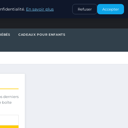
CONTACT
fidentialité.
En savoir plus
Refuser
Accepter
BÉBÉS
CADEAUX POUR ENFANTS
os derniers
e boîte