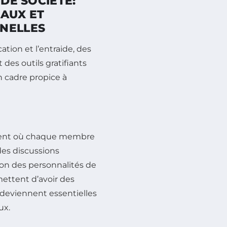
 DE SOCIÉTÉ:
IAUX ET
NNELLES
ation et l’entraide, des
 des outils gratifiants
n cadre propice à
ement où chaque membre
 des discussions
on des personnalités de
ettent d’avoir des
n deviennent essentielles
ux.