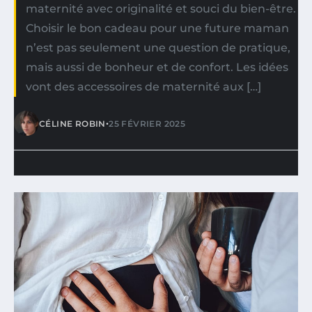
maternité avec originalité et souci du bien-être.
Choisir le bon cadeau pour une future maman
n’est pas seulement une question de pratique,
mais aussi de bonheur et de confort. Les idées
vont des accessoires de maternité aux […]
•
CÉLINE ROBIN
25 FÉVRIER 2025