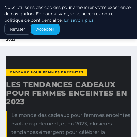
Nous utilisons des cookies pour améliorer votre expérience
SWISSTALES
de navigation. En poursuivant, vous acceptez notre
politique de confidentialité.
En savoir plus
ACCUEIL
CADEAUX POUR FEMMES ENCEINTES
Refuser
Accepter
LES TENDANCES CADEAUX POUR FEMMES ENCEINTES EN
2023
CADEAUX POUR FEMMES ENCEINTES
LES TENDANCES CADEAUX
POUR FEMMES ENCEINTES EN
2023
Le monde des cadeaux pour femmes enceintes
évolue rapidement, et en 2023, plusieurs
tendances émergent pour célébrer la