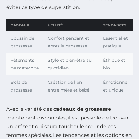
éviter ce type de superstition.
CADEAUX
UTILITÉ
TENDANCES
Coussin de
Confort pendant et
Essentiel et
grossesse
après la grossesse
pratique
Vêtements
Style et bien-être au
Éthique et
de maternité
quotidien
bio
Bola de
Création de lien
Émotionnel
grossesse
entre mère et bébé
et unique
Avec la variété des
cadeaux de grossesse
maintenant disponibles, il est possible de trouver
un présent qui saura toucher le cœur de ces
femmes spéciales. Les tendances et les options en