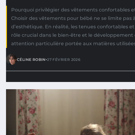
Pourquoi privilégier des vêtements confortables e
Choisir des vêtements pour bébé ne se limite pas 
d’esthétique. En réalité, les tenues confortables e
rôle crucial dans le bien-être et le développement
attention particulière portée aux matières utilisées 
•
CÉLINE ROBIN
27 FÉVRIER 2026