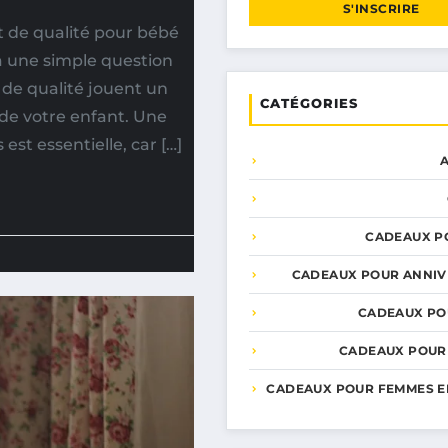
S'INSCRIRE
t de qualité pour bébé
à une simple question
t de qualité jouent un
CATÉGORIES
 de votre enfant. Une
est essentielle, car […]
CADEAUX P
CADEAUX POUR ANNIV
CADEAUX PO
CADEAUX POUR
CADEAUX POUR FEMMES E