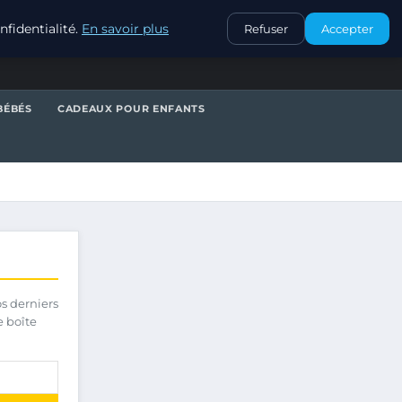
CONTACT
fidentialité.
En savoir plus
Refuser
Accepter
BÉBÉS
CADEAUX POUR ENFANTS
os derniers
e boîte