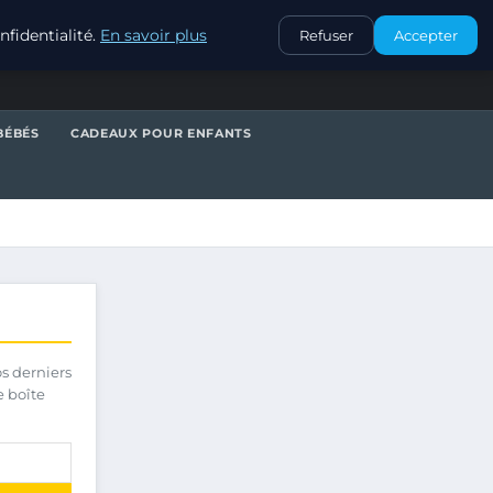
CONTACT
fidentialité.
En savoir plus
Refuser
Accepter
BÉBÉS
CADEAUX POUR ENFANTS
os derniers
e boîte