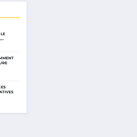
 LE
L…
OMMENT
EURE
ÉES
ATIVES