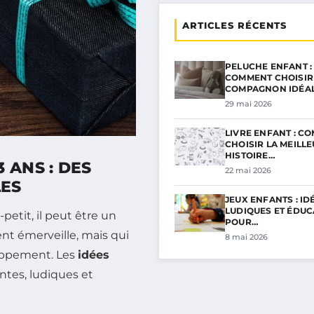
ARTICLES RÉCENTS
PELUCHE ENFANT :
COMMENT CHOISIR
COMPAGNON IDÉA
29 mai 2026
LIVRE ENFANT : C
CHOISIR LA MEILL
HISTOIRE…
 ANS : DES
22 mai 2026
ES
JEUX ENFANTS : ID
LUDIQUES ET ÉDUC
petit, il peut être un
POUR…
t émerveille, mais qui
8 mai 2026
loppement. Les
idées
ntes, ludiques et