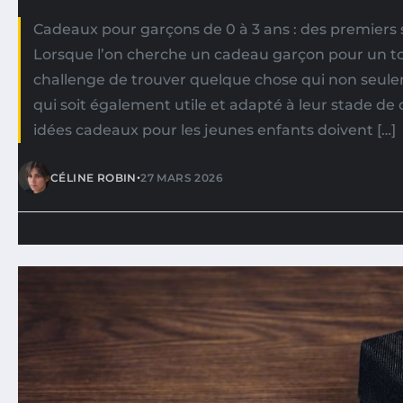
Cadeaux pour garçons de 0 à 3 ans : des premier
Lorsque l’on cherche un cadeau garçon pour un tout
challenge de trouver quelque chose qui non seule
qui soit également utile et adapté à leur stade d
idées cadeaux pour les jeunes enfants doivent […]
•
CÉLINE ROBIN
27 MARS 2026