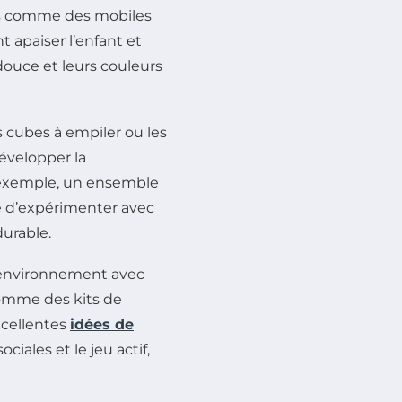
s
comme des mobiles
 apaiser l’enfant et
douce et leurs couleurs
s cubes à empiler ou les
développer la
r exemple, un ensemble
ité d’expérimenter avec
durable.
r environnement avec
comme des kits de
xcellentes
idées de
ciales et le jeu actif,