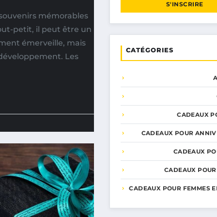
S'INSCRIRE
s souvenirs mémorables
-petit, il peut être un
ment émerveille, mais
CATÉGORIES
e développement. Les
CADEAUX P
CADEAUX POUR ANNIV
CADEAUX PO
CADEAUX POUR
CADEAUX POUR FEMMES E