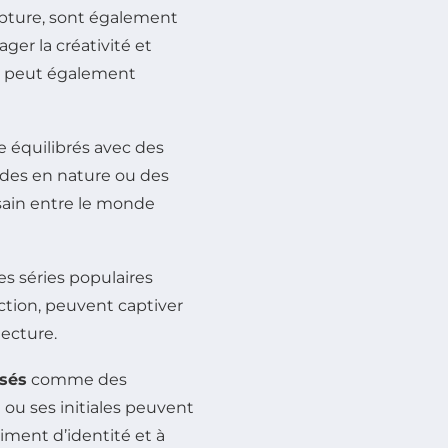
lpture, sont également
ger la créativité et
la peut également
re équilibrés avec des
ades en nature ou des
 sain entre le monde
es séries populaires
iction, peuvent captiver
lecture.
sés
comme des
ou ses initiales peuvent
iment d’identité et à