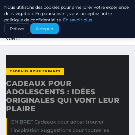
Nous utilisons des cookies pour améliorer votre expérience
SWISSTALES
de navigation. En poursuivant, vous acceptez notre
politique de confidentialité.
En savoir plus
ACCUEIL
CADEAUX POUR ENFANTS
Refuser
Accepter
CADEAUX POUR ADOLESCENTS : IDÉES ORIGINALES QUI
VONT…
CADEAUX POUR ENFANTS
CADEAUX POUR
ADOLESCENTS : IDÉES
ORIGINALES QUI VONT LEUR
PLAIRE
EN BREF Cadeaux pour ados : trouver
l’inspiration Suggestions pour toutes les