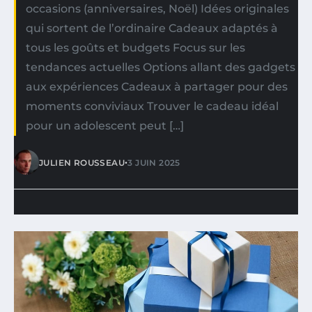
occasions (anniversaires, Noël) Idées originales
qui sortent de l’ordinaire Cadeaux adaptés à
tous les goûts et budgets Focus sur les
tendances actuelles Options allant des gadgets
aux expériences Cadeaux à partager pour des
moments conviviaux Trouver le cadeau idéal
pour un adolescent peut […]
•
JULIEN ROUSSEAU
3 JUIN 2025