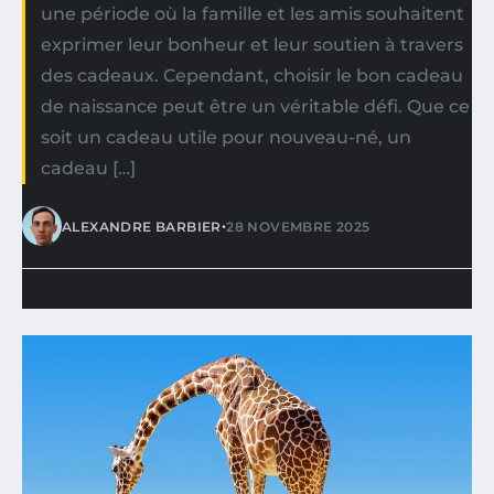
une période où la famille et les amis souhaitent
exprimer leur bonheur et leur soutien à travers
des cadeaux. Cependant, choisir le bon cadeau
de naissance peut être un véritable défi. Que ce
soit un cadeau utile pour nouveau-né, un
cadeau […]
•
ALEXANDRE BARBIER
28 NOVEMBRE 2025