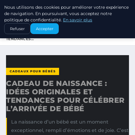
Nous utilisons des cookies pour améliorer votre expérience
SWISSTALES
de navigation. En poursuivant, vous acceptez notre
politique de confidentialité.
En savoir plus
ACCUEIL
CADEAUX POUR BÉBÉS
Refuser
Accepter
CADEAU DE NAISSANCE : IDÉES ORIGINALES ET
TENDANCES…
CADEAUX POUR BÉBÉS
CADEAU DE NAISSANCE :
IDÉES ORIGINALES ET
TENDANCES POUR CÉLÉBRER
L’ARRIVÉE DE BÉBÉ
La naissance d’un bébé est un moment
exceptionnel, rempli d’émotions et de joie. C’est