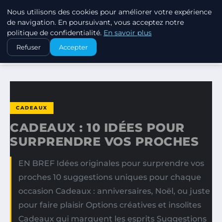
Nous utilisons des cookies pour améliorer votre expérience
SWISSTALES
de navigation. En poursuivant, vous acceptez notre
politique de confidentialité.
En savoir plus
ACCUEIL
CADEAUX
Refuser
Accepter
CADEAUX : 10 IDÉES POUR SURPRENDRE VOS PROCHES
CADEAUX
CADEAUX : 10 IDÉES POUR
SURPRENDRE VOS PROCHES
EN BREF Idées originales pour surprendre vos
proches 10 suggestions uniques pour chaque
occasion Cadeaux : anniversaires, Noël, ou juste
pour faire plaisir Options créatives et insolites
Cadeaux qui marquent les esprits Suggestions