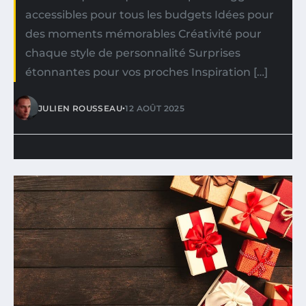
accessibles pour tous les budgets Idées pour
des moments mémorables Créativité pour
chaque style de personnalité Surprises
étonnantes pour vos proches Inspiration […]
•
JULIEN ROUSSEAU
12 AOÛT 2025