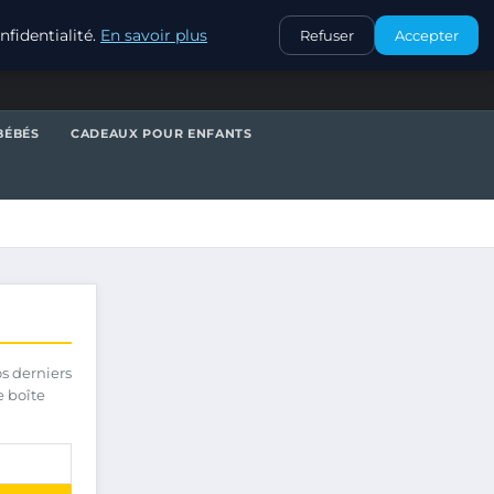
CONTACT
fidentialité.
En savoir plus
Refuser
Accepter
BÉBÉS
CADEAUX POUR ENFANTS
os derniers
e boîte