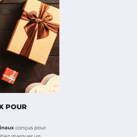
UX POUR
ginaux
conçus pour
aitiez marquer un