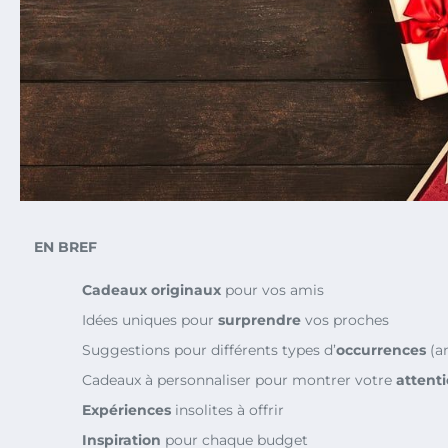
EN BREF
Cadeaux originaux
pour vos amis
Idées uniques pour
surprendre
vos proches
Suggestions pour différents types d’
occurrences
(an
Cadeaux à personnaliser pour montrer votre
attent
Expériences
insolites à offrir
Inspiration
pour chaque budget