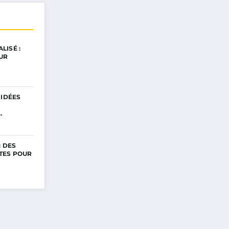
LISÉ :
UR
 IDÉES
…
: DES
TES POUR