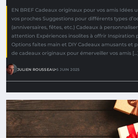
EN BREF Cadeaux originaux pour vos amis Idées 
vos proches Suggestions pour différents types d’
(anniversaires, fêtes, etc.) Cadeaux à personnalis
attention Expériences insolites à offrir Inspirati
Options faites main et DIY Cadeaux amusants et p
de cadeaux originaux pour émerveiller vos amis […
•
JULIEN ROUSSEAU
5 JUIN 2025