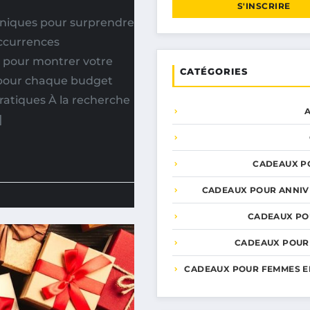
S'INSCRIRE
uniques pour surprendre
occurrences
er pour montrer votre
CATÉGORIES
on pour chaque budget
ratiques À la recherche
]
CADEAUX P
CADEAUX POUR ANNIV
CADEAUX PO
CADEAUX POUR
CADEAUX POUR FEMMES E