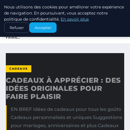
Nous utilisons des cookies pour améliorer votre expérience
SWISSTALES
de navigation. En poursuivant, vous acceptez notre
politique de confidentialité.
En savoir plus
ACCUEIL
CADEAUX
Refuser
Accepter
CADEAUX À APPRÉCIER : DES IDÉES ORIGINALES POUR
FAIRE…
CADEAUX
CADEAUX À APPRÉCIER : DES
IDÉES ORIGINALES POUR
FAIRE PLAISIR
EN BREF Idées de cadeaux pour tous les goûts
Cadeaux personnalisés et uniques Suggestions
pour mariages, anniversaires et plus Cadeaux