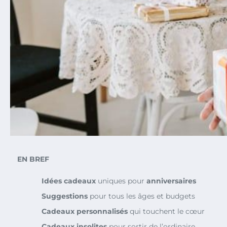
EN BREF
Idées cadeaux
uniques pour
anniversaires
Suggestions
pour tous les âges et budgets
Cadeaux personnalisés
qui touchent le cœur
Cadeaux insolites
pour sortir de l’ordinaire