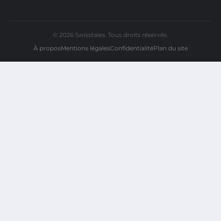
© 2026 Swisstales. Tous droits réservés.
À propos
Mentions légales
Confidentialité
Plan du site