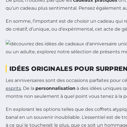
De plus, n’oubliez pas que les
cadeaux pratiques
ont
qu’un cadeau plus sentimental. Pensez également a
En somme, l’important est de choisir un cadeau qui r
de créatif, d’unique, ou d’expérimental, cet acte de gén
IDÉES ORIGINALES POUR SURPRE
Les anniversaires sont des occasions parfaites pour c
esprits
. De la
personnalisation
à des idées uniques qui
montre non seulement à quel point vous tenez à la pe
En explorant les options telles que des coffrets aty
banal en un souvenir inoubliable. L’essentiel est de 
à ce qui le toucherait le plus, que ce soit un hommag