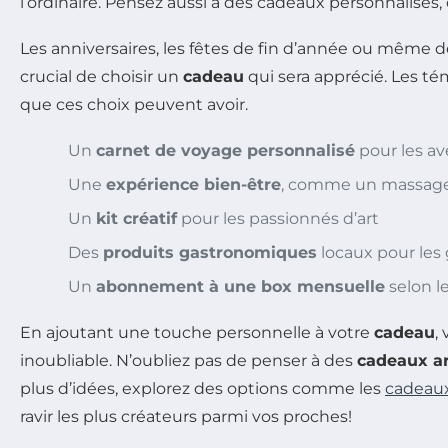
l’ordinaire. Pensez aussi à des cadeaux personnalisé
Les anniversaires, les fêtes de fin d’année ou même 
crucial de choisir un
cadeau
qui sera apprécié. Les t
que ces choix peuvent avoir.
Un
carnet de voyage personnalisé
pour les av
Une
expérience bien-être
, comme un massage
Un
kit créatif
pour les passionnés d’art
Des
produits gastronomiques
locaux pour les
Un
abonnement à une box mensuelle
selon l
En ajoutant une touche personnelle à votre
cadeau
,
inoubliable. N’oubliez pas de penser à des
cadeaux ar
plus d’idées, explorez des options comme les
cadeaux
ravir les plus créateurs parmi vos proches!