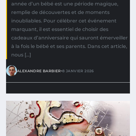
année d’un bébé est une période magique,
remplie de découvertes et de moments
inoubliables. Pour célébrer cet événement
marquant, il est essentiel de choisir des
cadeaux d’anniversaire qui sauront émerveiller
à la fois le bébé et ses parents. Dans cet article,
nous […]
•
ALEXANDRE BARBIER
8 JANVIER 2026