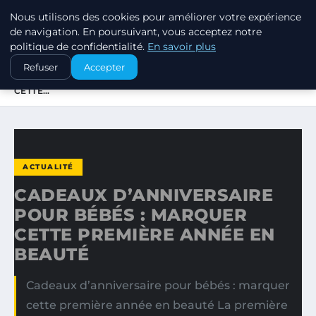
Nous utilisons des cookies pour améliorer votre expérience
SWISSTALES
de navigation. En poursuivant, vous acceptez notre
politique de confidentialité.
En savoir plus
ACCUEIL
ACTUALITÉ
Refuser
Accepter
CADEAUX D’ANNIVERSAIRE POUR BÉBÉS : MARQUER
CETTE…
ACTUALITÉ
CADEAUX D’ANNIVERSAIRE
POUR BÉBÉS : MARQUER
CETTE PREMIÈRE ANNÉE EN
BEAUTÉ
Cadeaux d’anniversaire pour bébés : marquer
cette première année en beauté La première