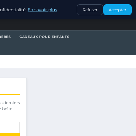
CONTACT
fidentialité.
En savoir plus
Refuser
Accepter
BÉBÉS
CADEAUX POUR ENFANTS
os derniers
e boîte