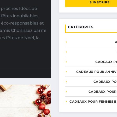
S'INSCRIRE
 proches Idées de
fêtes inoubliables
 éco-responsables et
CATÉGORIES
 amis Choisissez parmi
s fêtes de Noël, la
CADEAUX P
CADEAUX POUR ANNIV
CADEAUX PO
CADEAUX POUR
CADEAUX POUR FEMMES E