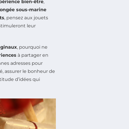
périence bien-être
,
ongée sous-marine
ts
, pensez aux jouets
timuleront leur
iginaux
, pourquoi ne
riences
à partager en
nnes adresses pour
é, assurer le bonheur de
titude d’idées qui