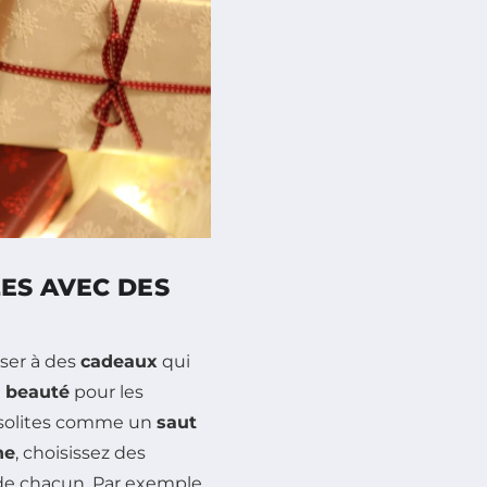
ES AVEC DES
nser à des
cadeaux
qui
e beauté
pour les
insolites comme un
saut
ne
, choisissez des
 de chacun. Par exemple,