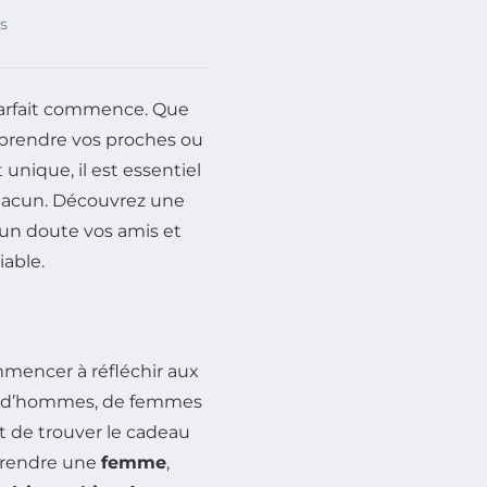
s
parfait commence. Que
prendre vos proches ou
nique, il est essentiel
chacun. Découvrez une
cun doute vos amis et
iable.
ommencer à réfléchir aux
isse d’hommes, de femmes
et de trouver le cadeau
rprendre une
femme
,