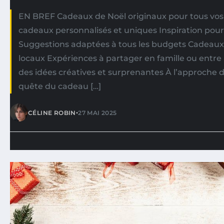
EN BREF Cadeaux de Noël originaux pour tous vos
cadeaux personnalisés et uniques Inspiration pour 
Suggestions adaptées à tous les budgets Cadeaux
locaux Expériences à partager en famille ou entre
des idées créatives et surprenantes À l’approche de
quête du cadeau […]
•
CÉLINE ROBIN
27 MAI 2025