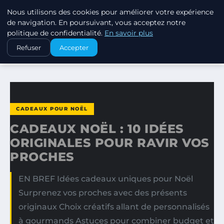
Nous utilisons des cookies pour améliorer votre expérience
SWISSTALES
de navigation. En poursuivant, vous acceptez notre
politique de confidentialité.
En savoir plus
ACCUEIL
CADEAUX POUR NOËL
Refuser
Accepter
CADEAUX NOËL : 10 IDÉES ORIGINALES POUR RAVIR VOS…
CADEAUX POUR NOËL
CADEAUX NOËL : 10 IDÉES
ORIGINALES POUR RAVIR VOS
PROCHES
EN BREF Idées cadeaux uniques pour Noël
Surprenez vos proches avec des présents
originaux Choix créatifs allant de personnalisés
à gourmands Astuces pour combiner budget et